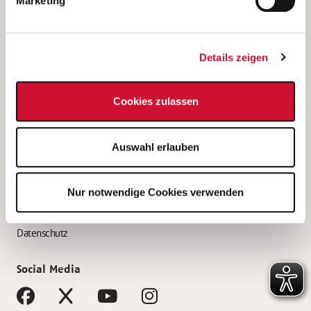
Marketing
Bewerbungstipps
Bewerbung als Altenpfleger*in
Details zeigen
Bewerbung als Krankenpfleger*in
Bewerbung als Altenpflegehelfer*in
Cookies zulassen
Bewerbung als Erzieher*in
Service
Auswahl erlauben
AWO Gliederungen nach Bundesland
Stellenangebote nach Bundesländern
Nur notwendige Cookies verwenden
Sitemap
Impressum
Datenschutz
Social Media