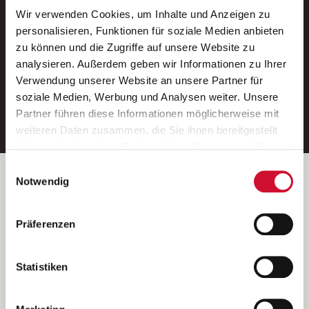
Wir verwenden Cookies, um Inhalte und Anzeigen zu
Neue Stellen per E-Mail.
personalisieren, Funktionen für soziale Medien anbieten
zu können und die Zugriffe auf unsere Website zu
Ein kostenloser Service von AWO
analysieren. Außerdem geben wir Informationen zu Ihrer
Jobs.
Verwendung unserer Website an unsere Partner für
soziale Medien, Werbung und Analysen weiter. Unsere
E-Mail-Adresse eintragen
Partner führen diese Informationen möglicherweise mit
weiteren Daten zusammen, die Sie ihnen bereitgestellt
haben oder die sie im Rahmen Ihrer Nutzung der Dienste
gesammelt haben.
Einwilligungsauswahl
Wenn Sie auf „Cookies zulassen“ klicken, so stimmen
Betreiber der Webseite
Notwendig
Sie der Speicherung sämtlicher Cookies zu. Sie können
Garitz Bewirtschaftungsbetriebe GmbH
Ihre Einwilligung selbstverständlich jederzeit widerrufen,
Kantstraße 45a
Präferenzen
indem Sie die Cookie-Einstellungen aufrufen und diese
97074 Würzburg
abändern. Weitere Informationen finden Sie in
(Ein Tochterunternehmen des AWO Bezirksverbandes Unterfranken
unserer
Datenschutzerklärung
.
Statistiken
e.V.)
Bitte senden Sie an diese Anschrift keine Bewerbungen.