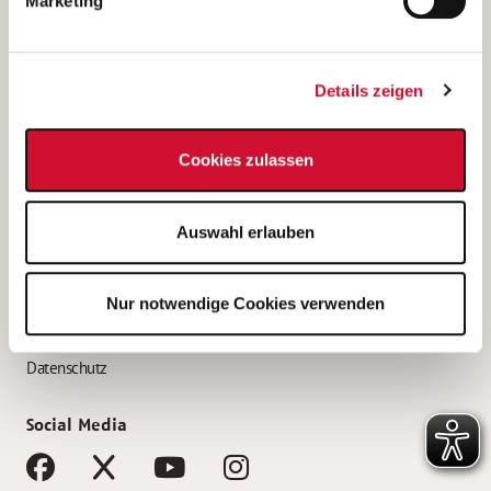
Marketing
Bewerbungstipps
Bewerbung als Altenpfleger*in
Details zeigen
Bewerbung als Krankenpfleger*in
Bewerbung als Altenpflegehelfer*in
Cookies zulassen
Bewerbung als Erzieher*in
Service
Auswahl erlauben
AWO Gliederungen nach Bundesland
Stellenangebote nach Bundesländern
Nur notwendige Cookies verwenden
Sitemap
Impressum
Datenschutz
Social Media