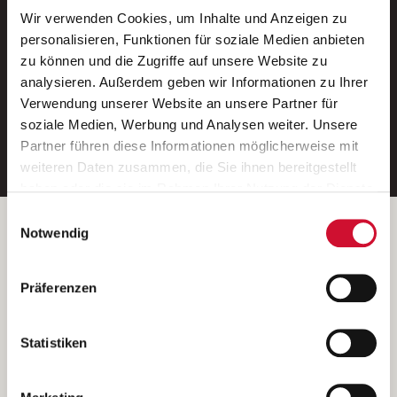
Wir verwenden Cookies, um Inhalte und Anzeigen zu
Neue Stellen per E-Mail.
personalisieren, Funktionen für soziale Medien anbieten
zu können und die Zugriffe auf unsere Website zu
Ein kostenloser Service von AWO
analysieren. Außerdem geben wir Informationen zu Ihrer
Jobs.
Verwendung unserer Website an unsere Partner für
soziale Medien, Werbung und Analysen weiter. Unsere
E-Mail-Adresse eintragen
Partner führen diese Informationen möglicherweise mit
weiteren Daten zusammen, die Sie ihnen bereitgestellt
haben oder die sie im Rahmen Ihrer Nutzung der Dienste
gesammelt haben.
Einwilligungsauswahl
Wenn Sie auf „Cookies zulassen“ klicken, so stimmen
Betreiber der Webseite
Notwendig
Sie der Speicherung sämtlicher Cookies zu. Sie können
Garitz Bewirtschaftungsbetriebe GmbH
Ihre Einwilligung selbstverständlich jederzeit widerrufen,
Kantstraße 45a
Präferenzen
indem Sie die Cookie-Einstellungen aufrufen und diese
97074 Würzburg
abändern. Weitere Informationen finden Sie in
(Ein Tochterunternehmen des AWO Bezirksverbandes Unterfranken
unserer
Datenschutzerklärung
.
Statistiken
e.V.)
Bitte senden Sie an diese Anschrift keine Bewerbungen.