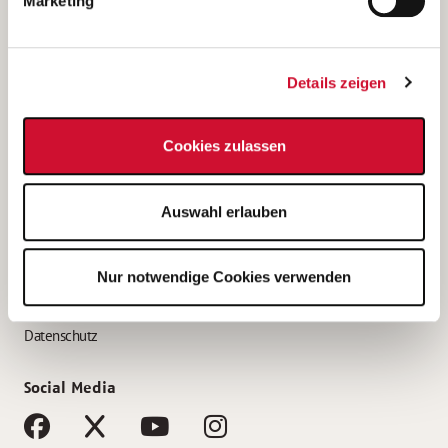
Marketing
Bewerbungstipps
Bewerbung als Altenpfleger*in
Details zeigen
Bewerbung als Krankenpfleger*in
Bewerbung als Altenpflegehelfer*in
Cookies zulassen
Bewerbung als Erzieher*in
Service
Auswahl erlauben
AWO Gliederungen nach Bundesland
Stellenangebote nach Bundesländern
Nur notwendige Cookies verwenden
Sitemap
Impressum
Datenschutz
Social Media