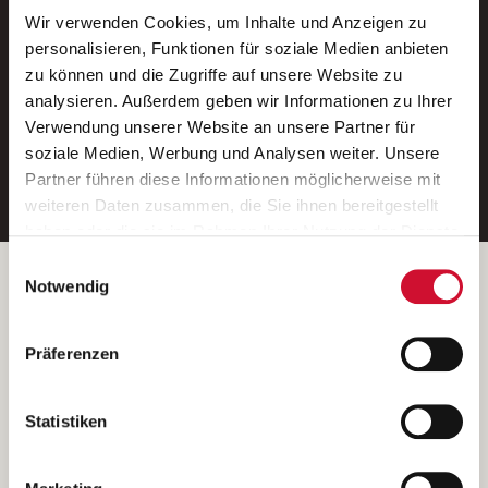
Wir verwenden Cookies, um Inhalte und Anzeigen zu
Neue Stellen per E-Mail.
personalisieren, Funktionen für soziale Medien anbieten
zu können und die Zugriffe auf unsere Website zu
Ein kostenloser Service von AWO
analysieren. Außerdem geben wir Informationen zu Ihrer
Jobs.
Verwendung unserer Website an unsere Partner für
soziale Medien, Werbung und Analysen weiter. Unsere
E-Mail-Adresse eintragen
Partner führen diese Informationen möglicherweise mit
weiteren Daten zusammen, die Sie ihnen bereitgestellt
haben oder die sie im Rahmen Ihrer Nutzung der Dienste
gesammelt haben.
Einwilligungsauswahl
Wenn Sie auf „Cookies zulassen“ klicken, so stimmen
Betreiber der Webseite
Notwendig
Sie der Speicherung sämtlicher Cookies zu. Sie können
Garitz Bewirtschaftungsbetriebe GmbH
Ihre Einwilligung selbstverständlich jederzeit widerrufen,
Kantstraße 45a
Präferenzen
indem Sie die Cookie-Einstellungen aufrufen und diese
97074 Würzburg
abändern. Weitere Informationen finden Sie in
(Ein Tochterunternehmen des AWO Bezirksverbandes Unterfranken
unserer
Datenschutzerklärung
.
Statistiken
e.V.)
Bitte senden Sie an diese Anschrift keine Bewerbungen.