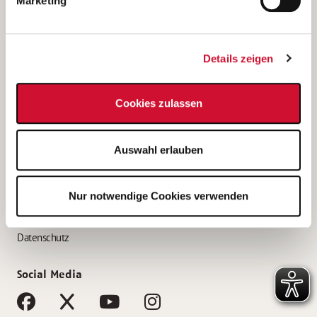
Marketing
Bewerbungstipps
Bewerbung als Altenpfleger*in
Details zeigen
Bewerbung als Krankenpfleger*in
Bewerbung als Altenpflegehelfer*in
Cookies zulassen
Bewerbung als Erzieher*in
Service
Auswahl erlauben
AWO Gliederungen nach Bundesland
Stellenangebote nach Bundesländern
Nur notwendige Cookies verwenden
Sitemap
Impressum
Datenschutz
Social Media