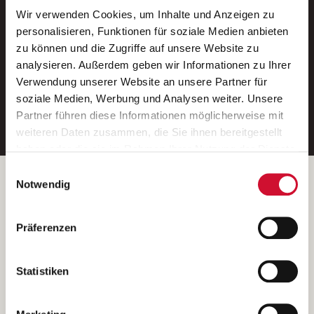
Wir verwenden Cookies, um Inhalte und Anzeigen zu
Neue Stellen per E-Mail.
personalisieren, Funktionen für soziale Medien anbieten
zu können und die Zugriffe auf unsere Website zu
Ein kostenloser Service von AWO
analysieren. Außerdem geben wir Informationen zu Ihrer
Jobs.
Verwendung unserer Website an unsere Partner für
soziale Medien, Werbung und Analysen weiter. Unsere
E-Mail-Adresse eintragen
Partner führen diese Informationen möglicherweise mit
weiteren Daten zusammen, die Sie ihnen bereitgestellt
haben oder die sie im Rahmen Ihrer Nutzung der Dienste
gesammelt haben.
Einwilligungsauswahl
Wenn Sie auf „Cookies zulassen“ klicken, so stimmen
Betreiber der Webseite
Notwendig
Sie der Speicherung sämtlicher Cookies zu. Sie können
Garitz Bewirtschaftungsbetriebe GmbH
Ihre Einwilligung selbstverständlich jederzeit widerrufen,
Kantstraße 45a
Präferenzen
indem Sie die Cookie-Einstellungen aufrufen und diese
97074 Würzburg
abändern. Weitere Informationen finden Sie in
(Ein Tochterunternehmen des AWO Bezirksverbandes Unterfranken
unserer
Datenschutzerklärung
.
Statistiken
e.V.)
Bitte senden Sie an diese Anschrift keine Bewerbungen.