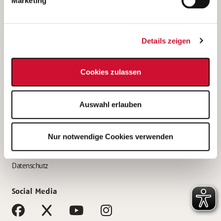
Marketing
Bewerbungstipps
Bewerbung als Altenpfleger*in
Details zeigen
Bewerbung als Krankenpfleger*in
Bewerbung als Altenpflegehelfer*in
Cookies zulassen
Bewerbung als Erzieher*in
Service
Auswahl erlauben
AWO Gliederungen nach Bundesland
Stellenangebote nach Bundesländern
Nur notwendige Cookies verwenden
Sitemap
Impressum
Datenschutz
Social Media