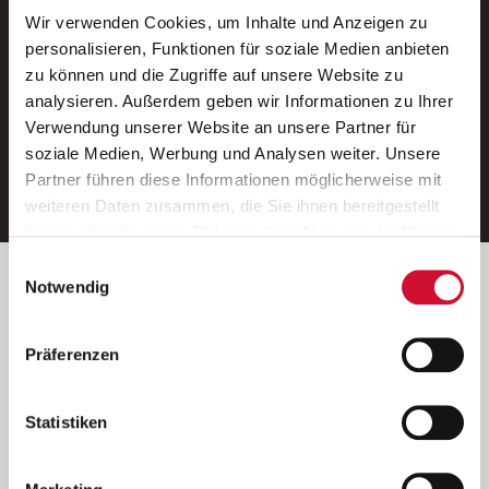
Wir verwenden Cookies, um Inhalte und Anzeigen zu
Neue Stellen per E-Mail.
personalisieren, Funktionen für soziale Medien anbieten
zu können und die Zugriffe auf unsere Website zu
Ein kostenloser Service von AWO
analysieren. Außerdem geben wir Informationen zu Ihrer
Jobs.
Verwendung unserer Website an unsere Partner für
soziale Medien, Werbung und Analysen weiter. Unsere
E-Mail-Adresse eintragen
Partner führen diese Informationen möglicherweise mit
weiteren Daten zusammen, die Sie ihnen bereitgestellt
haben oder die sie im Rahmen Ihrer Nutzung der Dienste
gesammelt haben.
Einwilligungsauswahl
Wenn Sie auf „Cookies zulassen“ klicken, so stimmen
Betreiber der Webseite
Notwendig
Sie der Speicherung sämtlicher Cookies zu. Sie können
Garitz Bewirtschaftungsbetriebe GmbH
Ihre Einwilligung selbstverständlich jederzeit widerrufen,
Kantstraße 45a
Präferenzen
indem Sie die Cookie-Einstellungen aufrufen und diese
97074 Würzburg
abändern. Weitere Informationen finden Sie in
(Ein Tochterunternehmen des AWO Bezirksverbandes Unterfranken
unserer
Datenschutzerklärung
.
Statistiken
e.V.)
Bitte senden Sie an diese Anschrift keine Bewerbungen.