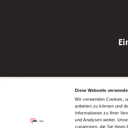
Ei
Betreiber der Webseite
Bewerbun
Diese Webseite verwende
Garitz Bewirtschaftungsbetriebe GmbH
Bewerbung a
Wir verwenden Cookies, um
Kantstraße 45a
Bewerbung a
anbieten zu können und di
97074 Würzburg
Bewerbung a
Informationen zu Ihrer Ve
(Ein Tochterunternehmen des AWO
Bewerbung a
und Analysen weiter. Unse
Bezirksverbandes Unterfranken e.V.)
zusammen, die Sie ihnen b