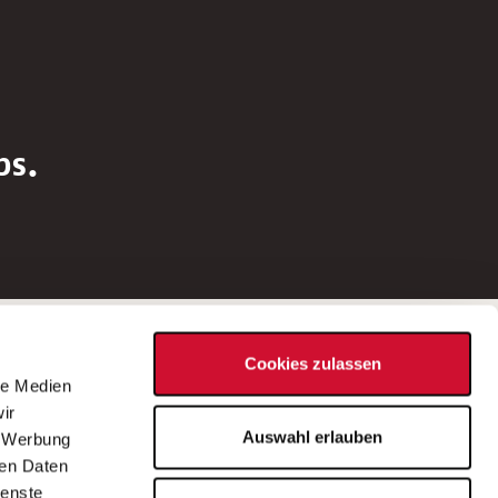
bs.
Social Media
Cookies zulassen
d
le Medien
rn
ir
Bei Fragen zu einer Stellenausschreibung
Auswahl erlauben
, Werbung
wenden Sie sich bitte an die*den in der
ren Daten
Stellenausschreibung genannte*n
ienste