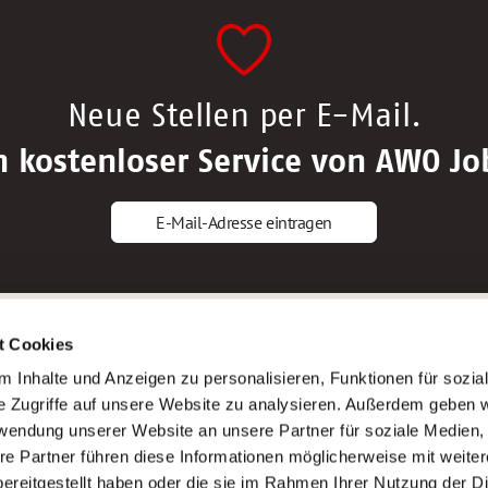
Neue Stellen per E-Mail.
n kostenloser Service von AWO Jo
E-Mail-Adresse eintragen
gstipps
Service
t Cookies
ls Altenpfleger*in
AWO Gliederungen nach Bundeslan
 Inhalte und Anzeigen zu personalisieren, Funktionen für sozia
ls Krankenpfleger*in
Stellenangebote nach Bundeslände
e Zugriffe auf unsere Website zu analysieren. Außerdem geben w
ls Altenpflegehelfer*in
Sitemap
rwendung unserer Website an unsere Partner für soziale Medien
ls Erzieher*in
Impressum
re Partner führen diese Informationen möglicherweise mit weite
Datenschutz
ereitgestellt haben oder die sie im Rahmen Ihrer Nutzung der D