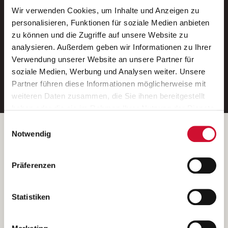
Wir verwenden Cookies, um Inhalte und Anzeigen zu
Neue Stellen per E-Mail.
personalisieren, Funktionen für soziale Medien anbieten
zu können und die Zugriffe auf unsere Website zu
Ein kostenloser Service von AWO
analysieren. Außerdem geben wir Informationen zu Ihrer
Jobs.
Verwendung unserer Website an unsere Partner für
soziale Medien, Werbung und Analysen weiter. Unsere
E-Mail-Adresse eintragen
Partner führen diese Informationen möglicherweise mit
weiteren Daten zusammen, die Sie ihnen bereitgestellt
haben oder die sie im Rahmen Ihrer Nutzung der Dienste
gesammelt haben.
Einwilligungsauswahl
Wenn Sie auf „Cookies zulassen“ klicken, so stimmen
Betreiber der Webseite
Notwendig
Sie der Speicherung sämtlicher Cookies zu. Sie können
Garitz Bewirtschaftungsbetriebe GmbH
Ihre Einwilligung selbstverständlich jederzeit widerrufen,
Kantstraße 45a
Präferenzen
indem Sie die Cookie-Einstellungen aufrufen und diese
97074 Würzburg
abändern. Weitere Informationen finden Sie in
(Ein Tochterunternehmen des AWO Bezirksverbandes Unterfranken
unserer
Datenschutzerklärung
.
Statistiken
e.V.)
Bitte senden Sie an diese Anschrift keine Bewerbungen.