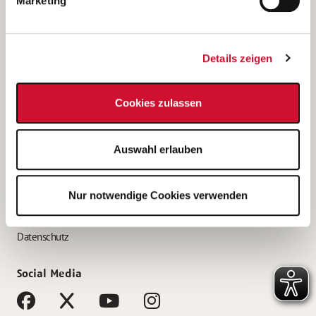
Marketing
Bewerbungstipps
Bewerbung als Altenpfleger*in
Details zeigen
Bewerbung als Krankenpfleger*in
Bewerbung als Altenpflegehelfer*in
Cookies zulassen
Bewerbung als Erzieher*in
Service
Auswahl erlauben
AWO Gliederungen nach Bundesland
Stellenangebote nach Bundesländern
Nur notwendige Cookies verwenden
Sitemap
Impressum
Datenschutz
Social Media