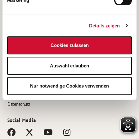
Marketing
Bewerbungstipps
Bewerbung als Altenpfleger*in
Details zeigen
Bewerbung als Krankenpfleger*in
Bewerbung als Altenpflegehelfer*in
Cookies zulassen
Bewerbung als Erzieher*in
Service
Auswahl erlauben
AWO Gliederungen nach Bundesland
Stellenangebote nach Bundesländern
Nur notwendige Cookies verwenden
Sitemap
Impressum
Datenschutz
Social Media