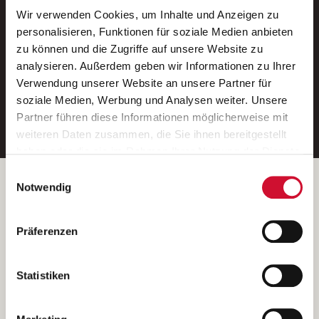
Wir verwenden Cookies, um Inhalte und Anzeigen zu
Neue Stellen per E-Mail.
personalisieren, Funktionen für soziale Medien anbieten
zu können und die Zugriffe auf unsere Website zu
Ein kostenloser Service von AWO
analysieren. Außerdem geben wir Informationen zu Ihrer
Jobs.
Verwendung unserer Website an unsere Partner für
soziale Medien, Werbung und Analysen weiter. Unsere
E-Mail-Adresse eintragen
Partner führen diese Informationen möglicherweise mit
weiteren Daten zusammen, die Sie ihnen bereitgestellt
haben oder die sie im Rahmen Ihrer Nutzung der Dienste
gesammelt haben.
Einwilligungsauswahl
Wenn Sie auf „Cookies zulassen“ klicken, so stimmen
Betreiber der Webseite
Notwendig
Sie der Speicherung sämtlicher Cookies zu. Sie können
Garitz Bewirtschaftungsbetriebe GmbH
Ihre Einwilligung selbstverständlich jederzeit widerrufen,
Kantstraße 45a
Präferenzen
indem Sie die Cookie-Einstellungen aufrufen und diese
97074 Würzburg
abändern. Weitere Informationen finden Sie in
(Ein Tochterunternehmen des AWO Bezirksverbandes Unterfranken
unserer
Datenschutzerklärung
.
Statistiken
e.V.)
Bitte senden Sie an diese Anschrift keine Bewerbungen.