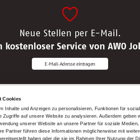
Neue Stellen per E-Mail.
n kostenloser Service von AWO Jo
E-Mail-Adresse eintragen
gstipps
Service
t Cookies
ls Altenpfleger*in
AWO Gliederungen nach Bundeslan
 Inhalte und Anzeigen zu personalisieren, Funktionen für sozia
ls Krankenpfleger*in
Stellenangebote nach Bundeslände
e Zugriffe auf unsere Website zu analysieren. Außerdem geben w
ls Altenpflegehelfer*in
Sitemap
rwendung unserer Website an unsere Partner für soziale Medien
ls Erzieher*in
Impressum
re Partner führen diese Informationen möglicherweise mit weite
Datenschutz
ereitgestellt haben oder die sie im Rahmen Ihrer Nutzung der D