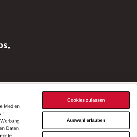
bs.
Social Media
Cookies zulassen
d
le Medien
rn
ir
Bei Fragen zu einer Stellenausschreibung
Auswahl erlauben
, Werbung
wenden Sie sich bitte an die*den in der
ren Daten
Stellenausschreibung genannte*n
ienste