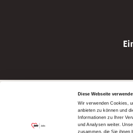
Ei
Betreiber der Webseite
Bewerbun
Diese Webseite verwende
Garitz Bewirtschaftungsbetriebe GmbH
Bewerbung a
Wir verwenden Cookies, um
Kantstraße 45a
Bewerbung a
anbieten zu können und di
97074 Würzburg
Bewerbung a
Informationen zu Ihrer Ve
(Ein Tochterunternehmen des AWO
Bewerbung a
und Analysen weiter. Unse
Bezirksverbandes Unterfranken e.V.)
zusammen, die Sie ihnen b