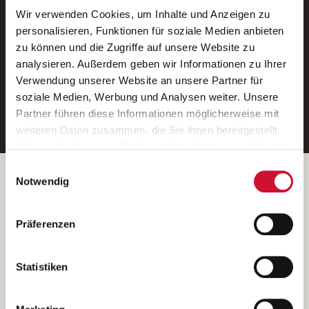
Wir verwenden Cookies, um Inhalte und Anzeigen zu
Neue Stellen per E-Mail.
personalisieren, Funktionen für soziale Medien anbieten
zu können und die Zugriffe auf unsere Website zu
Ein kostenloser Service von AWO
analysieren. Außerdem geben wir Informationen zu Ihrer
Jobs.
Verwendung unserer Website an unsere Partner für
soziale Medien, Werbung und Analysen weiter. Unsere
E-Mail-Adresse eintragen
Partner führen diese Informationen möglicherweise mit
weiteren Daten zusammen, die Sie ihnen bereitgestellt
haben oder die sie im Rahmen Ihrer Nutzung der Dienste
gesammelt haben.
Einwilligungsauswahl
Wenn Sie auf „Cookies zulassen“ klicken, so stimmen
Betreiber der Webseite
Notwendig
Sie der Speicherung sämtlicher Cookies zu. Sie können
Garitz Bewirtschaftungsbetriebe GmbH
Ihre Einwilligung selbstverständlich jederzeit widerrufen,
Kantstraße 45a
Präferenzen
indem Sie die Cookie-Einstellungen aufrufen und diese
97074 Würzburg
abändern. Weitere Informationen finden Sie in
(Ein Tochterunternehmen des AWO Bezirksverbandes Unterfranken
unserer
Datenschutzerklärung
.
Statistiken
e.V.)
Bitte senden Sie an diese Anschrift keine Bewerbungen.