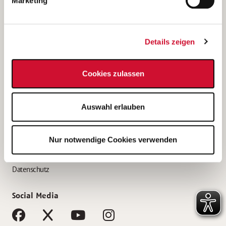
Marketing
Bewerbungstipps
Bewerbung als Altenpfleger*in
Details zeigen
Bewerbung als Krankenpfleger*in
Bewerbung als Altenpflegehelfer*in
Cookies zulassen
Bewerbung als Erzieher*in
Service
Auswahl erlauben
AWO Gliederungen nach Bundesland
Stellenangebote nach Bundesländern
Nur notwendige Cookies verwenden
Sitemap
Impressum
Datenschutz
Social Media