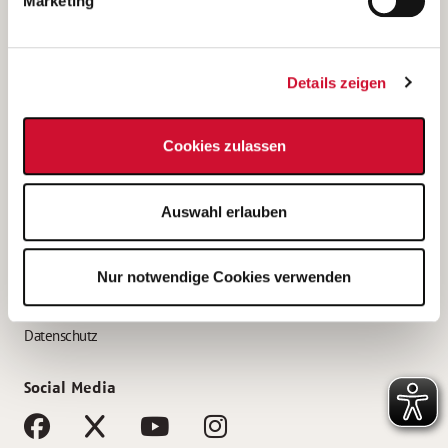
Marketing
Bewerbungstipps
Bewerbung als Altenpfleger*in
Details zeigen
Bewerbung als Krankenpfleger*in
Bewerbung als Altenpflegehelfer*in
Cookies zulassen
Bewerbung als Erzieher*in
Service
Auswahl erlauben
AWO Gliederungen nach Bundesland
Stellenangebote nach Bundesländern
Nur notwendige Cookies verwenden
Sitemap
Impressum
Datenschutz
Social Media