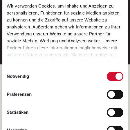
Wir verwenden Cookies, um Inhalte und Anzeigen zu
Neue Stellen per E-Mail.
personalisieren, Funktionen für soziale Medien anbieten
zu können und die Zugriffe auf unsere Website zu
Ein kostenloser Service von AWO
analysieren. Außerdem geben wir Informationen zu Ihrer
Jobs.
Verwendung unserer Website an unsere Partner für
soziale Medien, Werbung und Analysen weiter. Unsere
E-Mail-Adresse eintragen
Partner führen diese Informationen möglicherweise mit
weiteren Daten zusammen, die Sie ihnen bereitgestellt
haben oder die sie im Rahmen Ihrer Nutzung der Dienste
gesammelt haben.
Einwilligungsauswahl
Wenn Sie auf „Cookies zulassen“ klicken, so stimmen
Betreiber der Webseite
Notwendig
Sie der Speicherung sämtlicher Cookies zu. Sie können
Garitz Bewirtschaftungsbetriebe GmbH
Ihre Einwilligung selbstverständlich jederzeit widerrufen,
Kantstraße 45a
Präferenzen
indem Sie die Cookie-Einstellungen aufrufen und diese
97074 Würzburg
abändern. Weitere Informationen finden Sie in
(Ein Tochterunternehmen des AWO Bezirksverbandes Unterfranken
unserer
Datenschutzerklärung
.
Statistiken
e.V.)
Bitte senden Sie an diese Anschrift keine Bewerbungen.