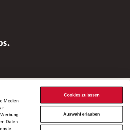
bs.
Social Media
Cookies zulassen
d
le Medien
rn
ir
Bei Fragen zu einer Stellenausschreibung
Auswahl erlauben
, Werbung
wenden Sie sich bitte an die*den in der
ren Daten
Stellenausschreibung genannte*n
ienste