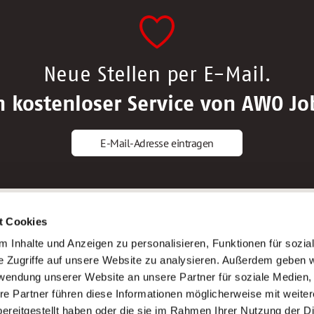
Neue Stellen per E-Mail.
n kostenloser Service von AWO Jo
E-Mail-Adresse eintragen
gstipps
Service
t Cookies
ls Altenpfleger*in
AWO Gliederungen nach Bundeslan
 Inhalte und Anzeigen zu personalisieren, Funktionen für sozia
ls Krankenpfleger*in
Stellenangebote nach Bundeslände
e Zugriffe auf unsere Website zu analysieren. Außerdem geben w
ls Altenpflegehelfer*in
Sitemap
rwendung unserer Website an unsere Partner für soziale Medien
ls Erzieher*in
Impressum
re Partner führen diese Informationen möglicherweise mit weite
Datenschutz
ereitgestellt haben oder die sie im Rahmen Ihrer Nutzung der D