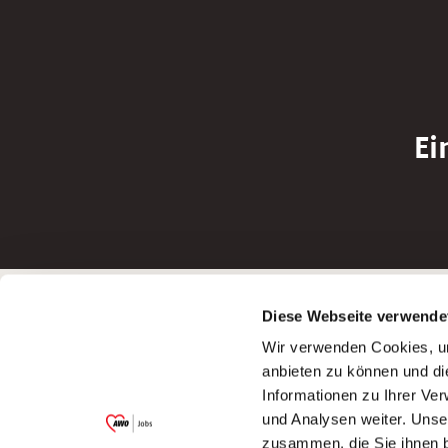
Ei
Betreiber der Webseite
Bewerbun
Diese Webseite verwende
Garitz Bewirtschaftungsbetriebe GmbH
Bewerbung a
Wir verwenden Cookies, um
Kantstraße 45a
Bewerbung a
anbieten zu können und di
97074 Würzburg
Bewerbung a
Informationen zu Ihrer Ve
(Ein Tochterunternehmen des AWO
Bewerbung a
und Analysen weiter. Unse
Bezirksverbandes Unterfranken e.V.)
zusammen, die Sie ihnen b