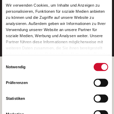
Wir verwenden Cookies, um Inhalte und Anzeigen zu
Neue Stellen per E-Mail.
personalisieren, Funktionen für soziale Medien anbieten
zu können und die Zugriffe auf unsere Website zu
Ein kostenloser Service von AWO
analysieren. Außerdem geben wir Informationen zu Ihrer
Jobs.
Verwendung unserer Website an unsere Partner für
soziale Medien, Werbung und Analysen weiter. Unsere
E-Mail-Adresse eintragen
Partner führen diese Informationen möglicherweise mit
weiteren Daten zusammen, die Sie ihnen bereitgestellt
haben oder die sie im Rahmen Ihrer Nutzung der Dienste
gesammelt haben.
Einwilligungsauswahl
Wenn Sie auf „Cookies zulassen“ klicken, so stimmen
Betreiber der Webseite
Notwendig
Sie der Speicherung sämtlicher Cookies zu. Sie können
Garitz Bewirtschaftungsbetriebe GmbH
Ihre Einwilligung selbstverständlich jederzeit widerrufen,
Kantstraße 45a
Präferenzen
indem Sie die Cookie-Einstellungen aufrufen und diese
97074 Würzburg
abändern. Weitere Informationen finden Sie in
(Ein Tochterunternehmen des AWO Bezirksverbandes Unterfranken
unserer
Datenschutzerklärung
.
Statistiken
e.V.)
Bitte senden Sie an diese Anschrift keine Bewerbungen.