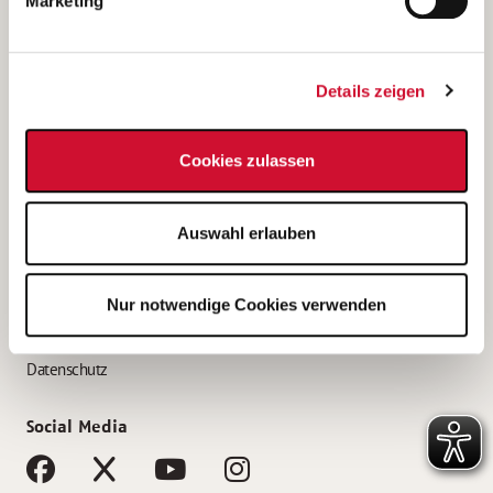
Marketing
Bewerbungstipps
Bewerbung als Altenpfleger*in
Details zeigen
Bewerbung als Krankenpfleger*in
Bewerbung als Altenpflegehelfer*in
Cookies zulassen
Bewerbung als Erzieher*in
Service
Auswahl erlauben
AWO Gliederungen nach Bundesland
Stellenangebote nach Bundesländern
Nur notwendige Cookies verwenden
Sitemap
Impressum
Datenschutz
Social Media