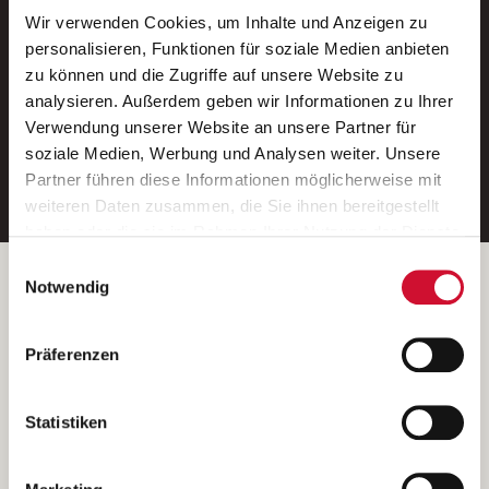
Wir verwenden Cookies, um Inhalte und Anzeigen zu
Neue Stellen per E-Mail.
personalisieren, Funktionen für soziale Medien anbieten
zu können und die Zugriffe auf unsere Website zu
Ein kostenloser Service von AWO
analysieren. Außerdem geben wir Informationen zu Ihrer
Jobs.
Verwendung unserer Website an unsere Partner für
soziale Medien, Werbung und Analysen weiter. Unsere
E-Mail-Adresse eintragen
Partner führen diese Informationen möglicherweise mit
weiteren Daten zusammen, die Sie ihnen bereitgestellt
haben oder die sie im Rahmen Ihrer Nutzung der Dienste
gesammelt haben.
Einwilligungsauswahl
Wenn Sie auf „Cookies zulassen“ klicken, so stimmen
Betreiber der Webseite
Notwendig
Sie der Speicherung sämtlicher Cookies zu. Sie können
Garitz Bewirtschaftungsbetriebe GmbH
Ihre Einwilligung selbstverständlich jederzeit widerrufen,
Kantstraße 45a
Präferenzen
indem Sie die Cookie-Einstellungen aufrufen und diese
97074 Würzburg
abändern. Weitere Informationen finden Sie in
(Ein Tochterunternehmen des AWO Bezirksverbandes Unterfranken
unserer
Datenschutzerklärung
.
Statistiken
e.V.)
Bitte senden Sie an diese Anschrift keine Bewerbungen.