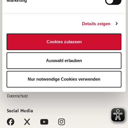
Marketing
Bewerbungstipps
Bewerbung als Altenpfleger*in
Details zeigen
Bewerbung als Krankenpfleger*in
Bewerbung als Altenpflegehelfer*in
Cookies zulassen
Bewerbung als Erzieher*in
Service
Auswahl erlauben
AWO Gliederungen nach Bundesland
Stellenangebote nach Bundesländern
Nur notwendige Cookies verwenden
Sitemap
Impressum
Datenschutz
Social Media