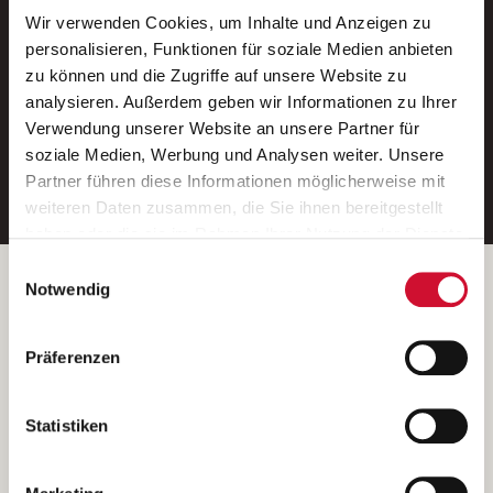
Wir verwenden Cookies, um Inhalte und Anzeigen zu
Neue Stellen per E-Mail.
personalisieren, Funktionen für soziale Medien anbieten
zu können und die Zugriffe auf unsere Website zu
Ein kostenloser Service von AWO
analysieren. Außerdem geben wir Informationen zu Ihrer
Jobs.
Verwendung unserer Website an unsere Partner für
soziale Medien, Werbung und Analysen weiter. Unsere
E-Mail-Adresse eintragen
Partner führen diese Informationen möglicherweise mit
weiteren Daten zusammen, die Sie ihnen bereitgestellt
haben oder die sie im Rahmen Ihrer Nutzung der Dienste
gesammelt haben.
Einwilligungsauswahl
Wenn Sie auf „Cookies zulassen“ klicken, so stimmen
Betreiber der Webseite
Notwendig
Sie der Speicherung sämtlicher Cookies zu. Sie können
Garitz Bewirtschaftungsbetriebe GmbH
Ihre Einwilligung selbstverständlich jederzeit widerrufen,
Kantstraße 45a
Präferenzen
indem Sie die Cookie-Einstellungen aufrufen und diese
97074 Würzburg
abändern. Weitere Informationen finden Sie in
(Ein Tochterunternehmen des AWO Bezirksverbandes Unterfranken
unserer
Datenschutzerklärung
.
Statistiken
e.V.)
Bitte senden Sie an diese Anschrift keine Bewerbungen.