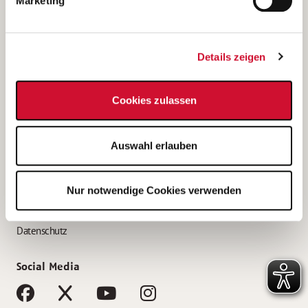
Marketing
Bewerbungstipps
Bewerbung als Altenpfleger*in
Details zeigen
Bewerbung als Krankenpfleger*in
Bewerbung als Altenpflegehelfer*in
Cookies zulassen
Bewerbung als Erzieher*in
Service
Auswahl erlauben
AWO Gliederungen nach Bundesland
Stellenangebote nach Bundesländern
Nur notwendige Cookies verwenden
Sitemap
Impressum
Datenschutz
Social Media