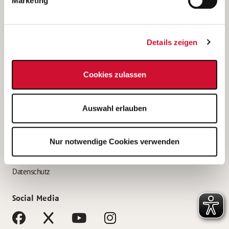
Marketing
Bewerbungstipps
Bewerbung als Altenpfleger*in
Details zeigen
Bewerbung als Krankenpfleger*in
Bewerbung als Altenpflegehelfer*in
Cookies zulassen
Bewerbung als Erzieher*in
Service
Auswahl erlauben
AWO Gliederungen nach Bundesland
Stellenangebote nach Bundesländern
Nur notwendige Cookies verwenden
Sitemap
Impressum
Datenschutz
Social Media