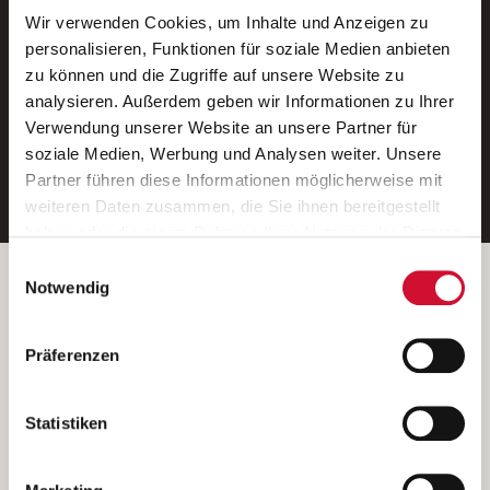
Wir verwenden Cookies, um Inhalte und Anzeigen zu
Neue Stellen per E-Mail.
personalisieren, Funktionen für soziale Medien anbieten
zu können und die Zugriffe auf unsere Website zu
Ein kostenloser Service von AWO
analysieren. Außerdem geben wir Informationen zu Ihrer
Jobs.
Verwendung unserer Website an unsere Partner für
soziale Medien, Werbung und Analysen weiter. Unsere
E-Mail-Adresse eintragen
Partner führen diese Informationen möglicherweise mit
weiteren Daten zusammen, die Sie ihnen bereitgestellt
haben oder die sie im Rahmen Ihrer Nutzung der Dienste
gesammelt haben.
Einwilligungsauswahl
Wenn Sie auf „Cookies zulassen“ klicken, so stimmen
Betreiber der Webseite
Notwendig
Sie der Speicherung sämtlicher Cookies zu. Sie können
Garitz Bewirtschaftungsbetriebe GmbH
Ihre Einwilligung selbstverständlich jederzeit widerrufen,
Kantstraße 45a
Präferenzen
indem Sie die Cookie-Einstellungen aufrufen und diese
97074 Würzburg
abändern. Weitere Informationen finden Sie in
(Ein Tochterunternehmen des AWO Bezirksverbandes Unterfranken
unserer
Datenschutzerklärung
.
Statistiken
e.V.)
Bitte senden Sie an diese Anschrift keine Bewerbungen.