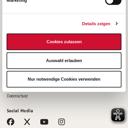
Marketing
Bewerbungstipps
Bewerbung als Altenpfleger*in
Details zeigen
Bewerbung als Krankenpfleger*in
Bewerbung als Altenpflegehelfer*in
Cookies zulassen
Bewerbung als Erzieher*in
Service
Auswahl erlauben
AWO Gliederungen nach Bundesland
Stellenangebote nach Bundesländern
Nur notwendige Cookies verwenden
Sitemap
Impressum
Datenschutz
Social Media