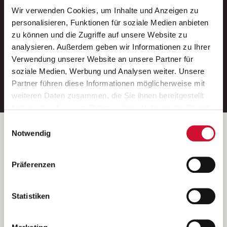
Wir verwenden Cookies, um Inhalte und Anzeigen zu
Neue Stellen per E-Mail.
personalisieren, Funktionen für soziale Medien anbieten
zu können und die Zugriffe auf unsere Website zu
Ein kostenloser Service von AWO
analysieren. Außerdem geben wir Informationen zu Ihrer
Jobs.
Verwendung unserer Website an unsere Partner für
soziale Medien, Werbung und Analysen weiter. Unsere
E-Mail-Adresse eintragen
Partner führen diese Informationen möglicherweise mit
weiteren Daten zusammen, die Sie ihnen bereitgestellt
haben oder die sie im Rahmen Ihrer Nutzung der Dienste
gesammelt haben.
Einwilligungsauswahl
Wenn Sie auf „Cookies zulassen“ klicken, so stimmen
Betreiber der Webseite
Notwendig
Sie der Speicherung sämtlicher Cookies zu. Sie können
Garitz Bewirtschaftungsbetriebe GmbH
Ihre Einwilligung selbstverständlich jederzeit widerrufen,
Kantstraße 45a
Präferenzen
indem Sie die Cookie-Einstellungen aufrufen und diese
97074 Würzburg
abändern. Weitere Informationen finden Sie in
(Ein Tochterunternehmen des AWO Bezirksverbandes Unterfranken
unserer
Datenschutzerklärung
.
Statistiken
e.V.)
Bitte senden Sie an diese Anschrift keine Bewerbungen.