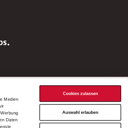
bs.
Social Media
Cookies zulassen
d
le Medien
rn
ir
Bei Fragen zu einer Stellenausschreibung
Auswahl erlauben
, Werbung
wenden Sie sich bitte an die*den in der
ren Daten
Stellenausschreibung genannte*n
ienste