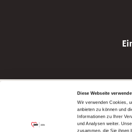
Ei
Betreiber der Webseite
Bewerbun
Diese Webseite verwende
Garitz Bewirtschaftungsbetriebe GmbH
Bewerbung a
Wir verwenden Cookies, um
Kantstraße 45a
Bewerbung a
anbieten zu können und di
97074 Würzburg
Bewerbung a
Informationen zu Ihrer Ve
(Ein Tochterunternehmen des AWO
Bewerbung a
und Analysen weiter. Unse
Bezirksverbandes Unterfranken e.V.)
zusammen, die Sie ihnen b