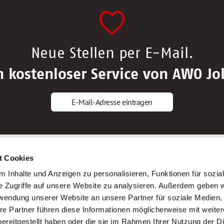
Neue Stellen per E-Mail.
n kostenloser Service von AWO Jo
E-Mail-Adresse eintragen
gstipps
Service
t Cookies
ls Altenpfleger*in
AWO Gliederungen nach Bundeslan
 Inhalte und Anzeigen zu personalisieren, Funktionen für sozia
ls Krankenpfleger*in
Stellenangebote nach Bundeslände
e Zugriffe auf unsere Website zu analysieren. Außerdem geben w
ls Altenpflegehelfer*in
Sitemap
rwendung unserer Website an unsere Partner für soziale Medien
ls Erzieher*in
Impressum
re Partner führen diese Informationen möglicherweise mit weite
Datenschutz
ereitgestellt haben oder die sie im Rahmen Ihrer Nutzung der D