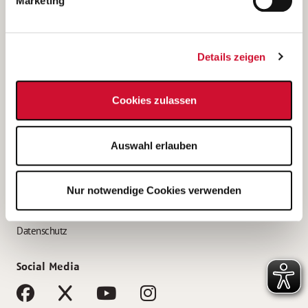
Marketing
Bewerbungstipps
Bewerbung als Altenpfleger*in
Details zeigen
Bewerbung als Krankenpfleger*in
Bewerbung als Altenpflegehelfer*in
Cookies zulassen
Bewerbung als Erzieher*in
Service
Auswahl erlauben
AWO Gliederungen nach Bundesland
Stellenangebote nach Bundesländern
Nur notwendige Cookies verwenden
Sitemap
Impressum
Datenschutz
Social Media