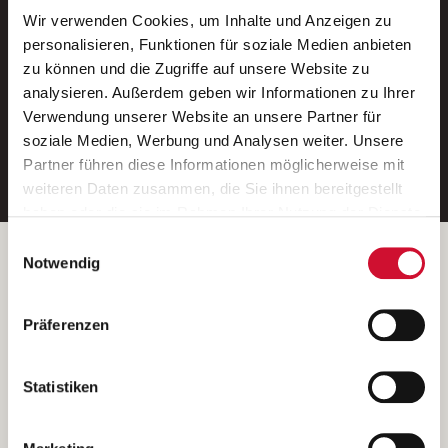
Wir verwenden Cookies, um Inhalte und Anzeigen zu
Neue Stellen per E-Mail.
personalisieren, Funktionen für soziale Medien anbieten
zu können und die Zugriffe auf unsere Website zu
Ein kostenloser Service von AWO
analysieren. Außerdem geben wir Informationen zu Ihrer
Jobs.
Verwendung unserer Website an unsere Partner für
soziale Medien, Werbung und Analysen weiter. Unsere
E-Mail-Adresse eintragen
Partner führen diese Informationen möglicherweise mit
weiteren Daten zusammen, die Sie ihnen bereitgestellt
haben oder die sie im Rahmen Ihrer Nutzung der Dienste
gesammelt haben.
Einwilligungsauswahl
Wenn Sie auf „Cookies zulassen“ klicken, so stimmen
Betreiber der Webseite
Notwendig
Sie der Speicherung sämtlicher Cookies zu. Sie können
Garitz Bewirtschaftungsbetriebe GmbH
Ihre Einwilligung selbstverständlich jederzeit widerrufen,
Kantstraße 45a
Präferenzen
indem Sie die Cookie-Einstellungen aufrufen und diese
97074 Würzburg
abändern. Weitere Informationen finden Sie in
(Ein Tochterunternehmen des AWO Bezirksverbandes Unterfranken
unserer
Datenschutzerklärung
.
Statistiken
e.V.)
Bitte senden Sie an diese Anschrift keine Bewerbungen.