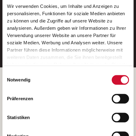
Wir verwenden Cookies, um Inhalte und Anzeigen zu
Neue Stellen per E-Mail.
personalisieren, Funktionen für soziale Medien anbieten
zu können und die Zugriffe auf unsere Website zu
Ein kostenloser Service von AWO
analysieren. Außerdem geben wir Informationen zu Ihrer
Jobs.
Verwendung unserer Website an unsere Partner für
soziale Medien, Werbung und Analysen weiter. Unsere
E-Mail-Adresse eintragen
Partner führen diese Informationen möglicherweise mit
weiteren Daten zusammen, die Sie ihnen bereitgestellt
haben oder die sie im Rahmen Ihrer Nutzung der Dienste
gesammelt haben.
Einwilligungsauswahl
Wenn Sie auf „Cookies zulassen“ klicken, so stimmen
Betreiber der Webseite
Notwendig
Sie der Speicherung sämtlicher Cookies zu. Sie können
Garitz Bewirtschaftungsbetriebe GmbH
Ihre Einwilligung selbstverständlich jederzeit widerrufen,
Kantstraße 45a
Präferenzen
indem Sie die Cookie-Einstellungen aufrufen und diese
97074 Würzburg
abändern. Weitere Informationen finden Sie in
(Ein Tochterunternehmen des AWO Bezirksverbandes Unterfranken
unserer
Datenschutzerklärung
.
Statistiken
e.V.)
Bitte senden Sie an diese Anschrift keine Bewerbungen.