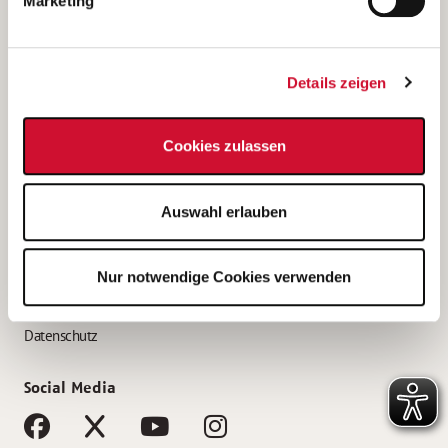
Marketing
Bewerbungstipps
Bewerbung als Altenpfleger*in
Details zeigen
Bewerbung als Krankenpfleger*in
Bewerbung als Altenpflegehelfer*in
Cookies zulassen
Bewerbung als Erzieher*in
Service
Auswahl erlauben
AWO Gliederungen nach Bundesland
Stellenangebote nach Bundesländern
Nur notwendige Cookies verwenden
Sitemap
Impressum
Datenschutz
Social Media