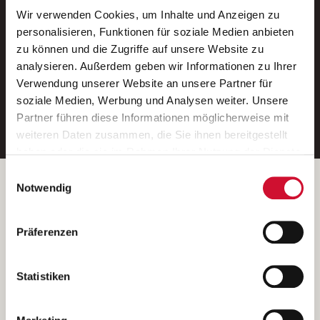
Wir verwenden Cookies, um Inhalte und Anzeigen zu
Neue Stellen per E-Mail.
personalisieren, Funktionen für soziale Medien anbieten
zu können und die Zugriffe auf unsere Website zu
Ein kostenloser Service von AWO
analysieren. Außerdem geben wir Informationen zu Ihrer
Jobs.
Verwendung unserer Website an unsere Partner für
soziale Medien, Werbung und Analysen weiter. Unsere
E-Mail-Adresse eintragen
Partner führen diese Informationen möglicherweise mit
weiteren Daten zusammen, die Sie ihnen bereitgestellt
haben oder die sie im Rahmen Ihrer Nutzung der Dienste
gesammelt haben.
Einwilligungsauswahl
Wenn Sie auf „Cookies zulassen“ klicken, so stimmen
Betreiber der Webseite
Notwendig
Sie der Speicherung sämtlicher Cookies zu. Sie können
Garitz Bewirtschaftungsbetriebe GmbH
Ihre Einwilligung selbstverständlich jederzeit widerrufen,
Kantstraße 45a
Präferenzen
indem Sie die Cookie-Einstellungen aufrufen und diese
97074 Würzburg
abändern. Weitere Informationen finden Sie in
(Ein Tochterunternehmen des AWO Bezirksverbandes Unterfranken
unserer
Datenschutzerklärung
.
Statistiken
e.V.)
Bitte senden Sie an diese Anschrift keine Bewerbungen.