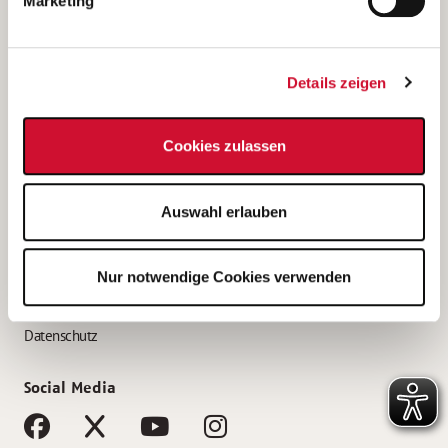
Marketing
Bewerbungstipps
Bewerbung als Altenpfleger*in
Details zeigen
Bewerbung als Krankenpfleger*in
Bewerbung als Altenpflegehelfer*in
Cookies zulassen
Bewerbung als Erzieher*in
Service
Auswahl erlauben
AWO Gliederungen nach Bundesland
Stellenangebote nach Bundesländern
Nur notwendige Cookies verwenden
Sitemap
Impressum
Datenschutz
Social Media