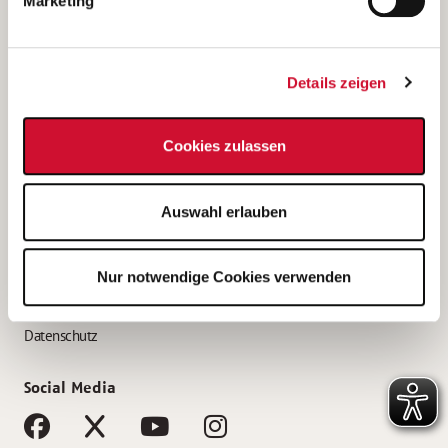
Marketing
Bewerbungstipps
Bewerbung als Altenpfleger*in
Details zeigen
Bewerbung als Krankenpfleger*in
Bewerbung als Altenpflegehelfer*in
Cookies zulassen
Bewerbung als Erzieher*in
Service
Auswahl erlauben
AWO Gliederungen nach Bundesland
Stellenangebote nach Bundesländern
Nur notwendige Cookies verwenden
Sitemap
Impressum
Datenschutz
Social Media