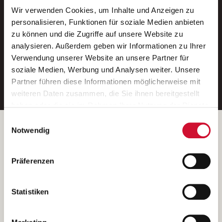
Wir verwenden Cookies, um Inhalte und Anzeigen zu
Neue Stellen per E-Mail.
personalisieren, Funktionen für soziale Medien anbieten
zu können und die Zugriffe auf unsere Website zu
Ein kostenloser Service von AWO
analysieren. Außerdem geben wir Informationen zu Ihrer
Jobs.
Verwendung unserer Website an unsere Partner für
soziale Medien, Werbung und Analysen weiter. Unsere
E-Mail-Adresse eintragen
Partner führen diese Informationen möglicherweise mit
weiteren Daten zusammen, die Sie ihnen bereitgestellt
haben oder die sie im Rahmen Ihrer Nutzung der Dienste
gesammelt haben.
Einwilligungsauswahl
Wenn Sie auf „Cookies zulassen“ klicken, so stimmen
Betreiber der Webseite
Notwendig
Sie der Speicherung sämtlicher Cookies zu. Sie können
Garitz Bewirtschaftungsbetriebe GmbH
Ihre Einwilligung selbstverständlich jederzeit widerrufen,
Kantstraße 45a
Präferenzen
indem Sie die Cookie-Einstellungen aufrufen und diese
97074 Würzburg
abändern. Weitere Informationen finden Sie in
(Ein Tochterunternehmen des AWO Bezirksverbandes Unterfranken
unserer
Datenschutzerklärung
.
Statistiken
e.V.)
Bitte senden Sie an diese Anschrift keine Bewerbungen.