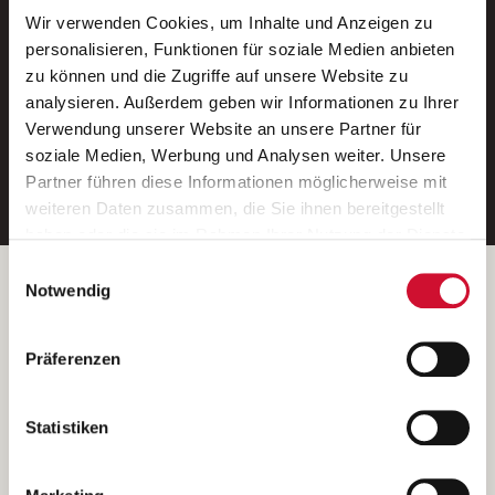
Wir verwenden Cookies, um Inhalte und Anzeigen zu
Neue Stellen per E-Mail.
personalisieren, Funktionen für soziale Medien anbieten
zu können und die Zugriffe auf unsere Website zu
Ein kostenloser Service von AWO
analysieren. Außerdem geben wir Informationen zu Ihrer
Jobs.
Verwendung unserer Website an unsere Partner für
soziale Medien, Werbung und Analysen weiter. Unsere
E-Mail-Adresse eintragen
Partner führen diese Informationen möglicherweise mit
weiteren Daten zusammen, die Sie ihnen bereitgestellt
haben oder die sie im Rahmen Ihrer Nutzung der Dienste
gesammelt haben.
Einwilligungsauswahl
Wenn Sie auf „Cookies zulassen“ klicken, so stimmen
Betreiber der Webseite
Notwendig
Sie der Speicherung sämtlicher Cookies zu. Sie können
Garitz Bewirtschaftungsbetriebe GmbH
Ihre Einwilligung selbstverständlich jederzeit widerrufen,
Kantstraße 45a
Präferenzen
indem Sie die Cookie-Einstellungen aufrufen und diese
97074 Würzburg
abändern. Weitere Informationen finden Sie in
(Ein Tochterunternehmen des AWO Bezirksverbandes Unterfranken
unserer
Datenschutzerklärung
.
Statistiken
e.V.)
Bitte senden Sie an diese Anschrift keine Bewerbungen.