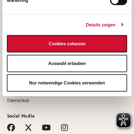
Marketing
Bewerbungstipps
Bewerbung als Altenpfleger*in
Details zeigen
Bewerbung als Krankenpfleger*in
Bewerbung als Altenpflegehelfer*in
Cookies zulassen
Bewerbung als Erzieher*in
Service
Auswahl erlauben
AWO Gliederungen nach Bundesland
Stellenangebote nach Bundesländern
Nur notwendige Cookies verwenden
Sitemap
Impressum
Datenschutz
Social Media