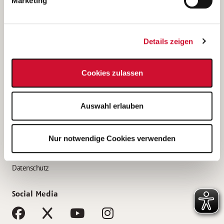
Marketing
Bewerbungstipps
Bewerbung als Altenpfleger*in
Details zeigen
Bewerbung als Krankenpfleger*in
Bewerbung als Altenpflegehelfer*in
Cookies zulassen
Bewerbung als Erzieher*in
Service
Auswahl erlauben
AWO Gliederungen nach Bundesland
Stellenangebote nach Bundesländern
Nur notwendige Cookies verwenden
Sitemap
Impressum
Datenschutz
Social Media