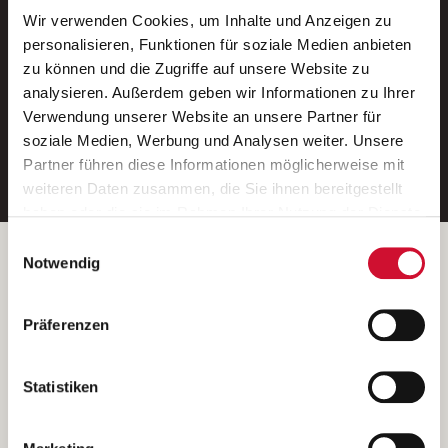
Wir verwenden Cookies, um Inhalte und Anzeigen zu
Neue Stellen per E-Mail.
personalisieren, Funktionen für soziale Medien anbieten
zu können und die Zugriffe auf unsere Website zu
Ein kostenloser Service von AWO
analysieren. Außerdem geben wir Informationen zu Ihrer
Jobs.
Verwendung unserer Website an unsere Partner für
soziale Medien, Werbung und Analysen weiter. Unsere
E-Mail-Adresse eintragen
Partner führen diese Informationen möglicherweise mit
weiteren Daten zusammen, die Sie ihnen bereitgestellt
haben oder die sie im Rahmen Ihrer Nutzung der Dienste
gesammelt haben.
Einwilligungsauswahl
Wenn Sie auf „Cookies zulassen“ klicken, so stimmen
Betreiber der Webseite
Notwendig
Sie der Speicherung sämtlicher Cookies zu. Sie können
Garitz Bewirtschaftungsbetriebe GmbH
Ihre Einwilligung selbstverständlich jederzeit widerrufen,
Kantstraße 45a
Präferenzen
indem Sie die Cookie-Einstellungen aufrufen und diese
97074 Würzburg
abändern. Weitere Informationen finden Sie in
(Ein Tochterunternehmen des AWO Bezirksverbandes Unterfranken
unserer
Datenschutzerklärung
.
Statistiken
e.V.)
Bitte senden Sie an diese Anschrift keine Bewerbungen.