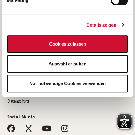
Marketing
Bewerbungstipps
Bewerbung als Altenpfleger*in
Details zeigen
Bewerbung als Krankenpfleger*in
Bewerbung als Altenpflegehelfer*in
Cookies zulassen
Bewerbung als Erzieher*in
Service
Auswahl erlauben
AWO Gliederungen nach Bundesland
Stellenangebote nach Bundesländern
Nur notwendige Cookies verwenden
Sitemap
Impressum
Datenschutz
Social Media