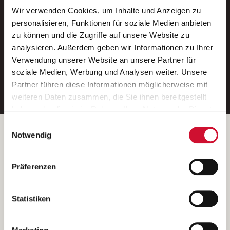
Wir verwenden Cookies, um Inhalte und Anzeigen zu
Neue Stellen per E-Mail.
personalisieren, Funktionen für soziale Medien anbieten
zu können und die Zugriffe auf unsere Website zu
Ein kostenloser Service von AWO
analysieren. Außerdem geben wir Informationen zu Ihrer
Jobs.
Verwendung unserer Website an unsere Partner für
soziale Medien, Werbung und Analysen weiter. Unsere
E-Mail-Adresse eintragen
Partner führen diese Informationen möglicherweise mit
weiteren Daten zusammen, die Sie ihnen bereitgestellt
haben oder die sie im Rahmen Ihrer Nutzung der Dienste
gesammelt haben.
Einwilligungsauswahl
Wenn Sie auf „Cookies zulassen“ klicken, so stimmen
Betreiber der Webseite
Notwendig
Sie der Speicherung sämtlicher Cookies zu. Sie können
Garitz Bewirtschaftungsbetriebe GmbH
Ihre Einwilligung selbstverständlich jederzeit widerrufen,
Kantstraße 45a
Präferenzen
indem Sie die Cookie-Einstellungen aufrufen und diese
97074 Würzburg
abändern. Weitere Informationen finden Sie in
(Ein Tochterunternehmen des AWO Bezirksverbandes Unterfranken
unserer
Datenschutzerklärung
.
Statistiken
e.V.)
Bitte senden Sie an diese Anschrift keine Bewerbungen.