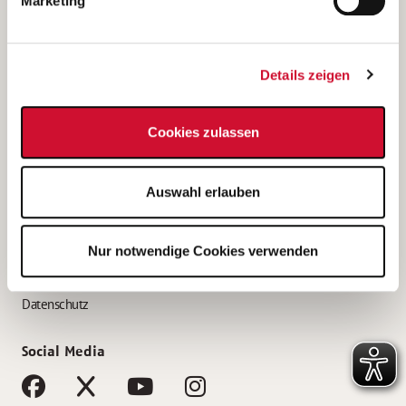
Marketing
Bewerbungstipps
Bewerbung als Altenpfleger*in
Details zeigen
Bewerbung als Krankenpfleger*in
Bewerbung als Altenpflegehelfer*in
Cookies zulassen
Bewerbung als Erzieher*in
Service
Auswahl erlauben
AWO Gliederungen nach Bundesland
Stellenangebote nach Bundesländern
Nur notwendige Cookies verwenden
Sitemap
Impressum
Datenschutz
Social Media