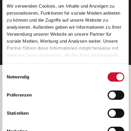
Wir verwenden Cookies, um Inhalte und Anzeigen zu
Neue Stellen per E-Mail.
personalisieren, Funktionen für soziale Medien anbieten
zu können und die Zugriffe auf unsere Website zu
Ein kostenloser Service von AWO
analysieren. Außerdem geben wir Informationen zu Ihrer
Jobs.
Verwendung unserer Website an unsere Partner für
soziale Medien, Werbung und Analysen weiter. Unsere
E-Mail-Adresse eintragen
Partner führen diese Informationen möglicherweise mit
weiteren Daten zusammen, die Sie ihnen bereitgestellt
haben oder die sie im Rahmen Ihrer Nutzung der Dienste
gesammelt haben.
Einwilligungsauswahl
Wenn Sie auf „Cookies zulassen“ klicken, so stimmen
Betreiber der Webseite
Notwendig
Sie der Speicherung sämtlicher Cookies zu. Sie können
Garitz Bewirtschaftungsbetriebe GmbH
Ihre Einwilligung selbstverständlich jederzeit widerrufen,
Kantstraße 45a
Präferenzen
indem Sie die Cookie-Einstellungen aufrufen und diese
97074 Würzburg
abändern. Weitere Informationen finden Sie in
(Ein Tochterunternehmen des AWO Bezirksverbandes Unterfranken
unserer
Datenschutzerklärung
.
Statistiken
e.V.)
Bitte senden Sie an diese Anschrift keine Bewerbungen.