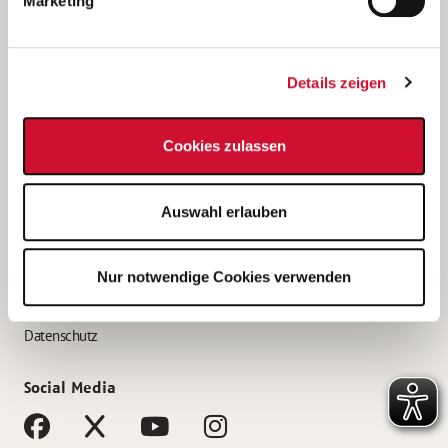
Marketing
Bewerbungstipps
Bewerbung als Altenpfleger*in
Details zeigen
Bewerbung als Krankenpfleger*in
Bewerbung als Altenpflegehelfer*in
Cookies zulassen
Bewerbung als Erzieher*in
Service
Auswahl erlauben
AWO Gliederungen nach Bundesland
Stellenangebote nach Bundesländern
Nur notwendige Cookies verwenden
Sitemap
Impressum
Datenschutz
Social Media