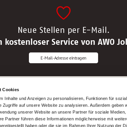
Neue Stellen per E-Mail.
n kostenloser Service von AWO Jo
E-Mail-Adresse eintragen
gstipps
Service
t Cookies
ls Altenpfleger*in
AWO Gliederungen nach Bundeslan
 Inhalte und Anzeigen zu personalisieren, Funktionen für sozia
ls Krankenpfleger*in
Stellenangebote nach Bundeslände
e Zugriffe auf unsere Website zu analysieren. Außerdem geben w
ls Altenpflegehelfer*in
Sitemap
rwendung unserer Website an unsere Partner für soziale Medien
ls Erzieher*in
Impressum
re Partner führen diese Informationen möglicherweise mit weite
Datenschutz
ereitgestellt haben oder die sie im Rahmen Ihrer Nutzung der D