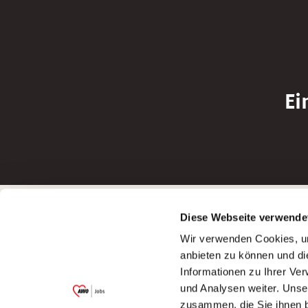
Ei
Betreiber der Webseite
Bewerbun
Diese Webseite verwende
Garitz Bewirtschaftungsbetriebe GmbH
Bewerbung a
Wir verwenden Cookies, um
Kantstraße 45a
Bewerbung a
anbieten zu können und di
97074 Würzburg
Bewerbung a
Informationen zu Ihrer Ve
(Ein Tochterunternehmen des AWO
Bewerbung a
und Analysen weiter. Unse
Bezirksverbandes Unterfranken e.V.)
zusammen, die Sie ihnen b