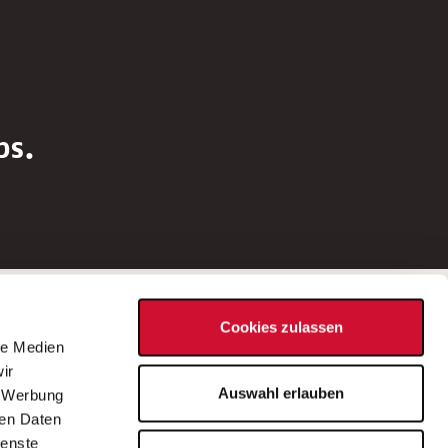
bs.
Social Media
Cookies zulassen
d
le Medien
rn
ir
Bei Fragen zu einer Stellenausschreibung
Auswahl erlauben
, Werbung
wenden Sie sich bitte an die*den in der
ren Daten
Stellenausschreibung genannte*n
ienste