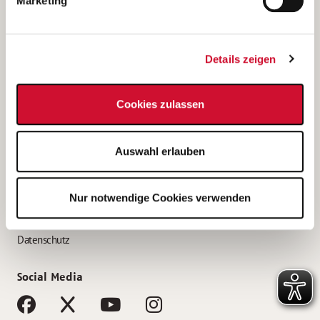
Marketing
Bewerbungstipps
Bewerbung als Altenpfleger*in
Details zeigen
Bewerbung als Krankenpfleger*in
Bewerbung als Altenpflegehelfer*in
Cookies zulassen
Bewerbung als Erzieher*in
Service
Auswahl erlauben
AWO Gliederungen nach Bundesland
Stellenangebote nach Bundesländern
Nur notwendige Cookies verwenden
Sitemap
Impressum
Datenschutz
Social Media