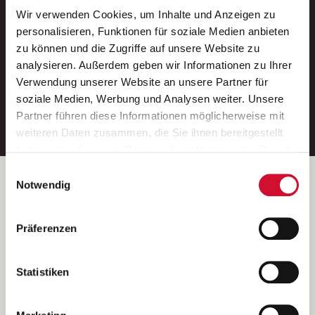
Wir verwenden Cookies, um Inhalte und Anzeigen zu
Neue Stellen per E-Mail.
personalisieren, Funktionen für soziale Medien anbieten
zu können und die Zugriffe auf unsere Website zu
Ein kostenloser Service von AWO
analysieren. Außerdem geben wir Informationen zu Ihrer
Jobs.
Verwendung unserer Website an unsere Partner für
soziale Medien, Werbung und Analysen weiter. Unsere
E-Mail-Adresse eintragen
Partner führen diese Informationen möglicherweise mit
weiteren Daten zusammen, die Sie ihnen bereitgestellt
haben oder die sie im Rahmen Ihrer Nutzung der Dienste
gesammelt haben.
Einwilligungsauswahl
Wenn Sie auf „Cookies zulassen“ klicken, so stimmen
Betreiber der Webseite
Notwendig
Sie der Speicherung sämtlicher Cookies zu. Sie können
Garitz Bewirtschaftungsbetriebe GmbH
Ihre Einwilligung selbstverständlich jederzeit widerrufen,
Kantstraße 45a
Präferenzen
indem Sie die Cookie-Einstellungen aufrufen und diese
97074 Würzburg
abändern. Weitere Informationen finden Sie in
(Ein Tochterunternehmen des AWO Bezirksverbandes Unterfranken
unserer
Datenschutzerklärung
.
Statistiken
e.V.)
Bitte senden Sie an diese Anschrift keine Bewerbungen.