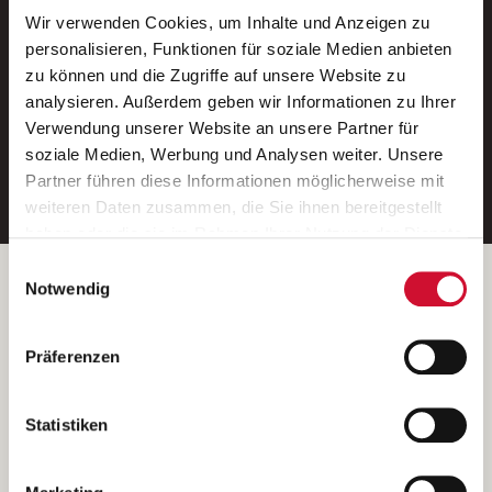
Wir verwenden Cookies, um Inhalte und Anzeigen zu
Neue Stellen per E-Mail.
personalisieren, Funktionen für soziale Medien anbieten
zu können und die Zugriffe auf unsere Website zu
Ein kostenloser Service von AWO
analysieren. Außerdem geben wir Informationen zu Ihrer
Jobs.
Verwendung unserer Website an unsere Partner für
soziale Medien, Werbung und Analysen weiter. Unsere
E-Mail-Adresse eintragen
Partner führen diese Informationen möglicherweise mit
weiteren Daten zusammen, die Sie ihnen bereitgestellt
haben oder die sie im Rahmen Ihrer Nutzung der Dienste
gesammelt haben.
Einwilligungsauswahl
Wenn Sie auf „Cookies zulassen“ klicken, so stimmen
Betreiber der Webseite
Notwendig
Sie der Speicherung sämtlicher Cookies zu. Sie können
Garitz Bewirtschaftungsbetriebe GmbH
Ihre Einwilligung selbstverständlich jederzeit widerrufen,
Kantstraße 45a
Präferenzen
indem Sie die Cookie-Einstellungen aufrufen und diese
97074 Würzburg
abändern. Weitere Informationen finden Sie in
(Ein Tochterunternehmen des AWO Bezirksverbandes Unterfranken
unserer
Datenschutzerklärung
.
Statistiken
e.V.)
Bitte senden Sie an diese Anschrift keine Bewerbungen.