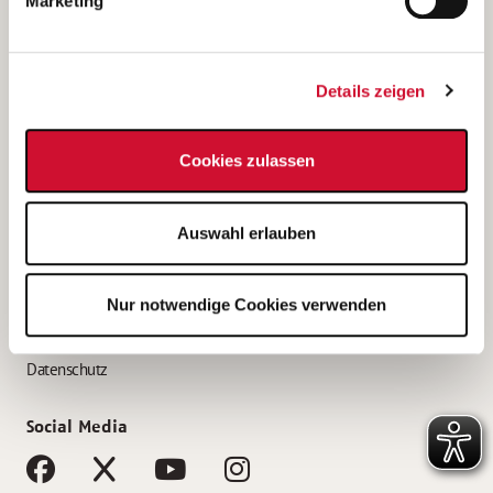
Marketing
Bewerbungstipps
Bewerbung als Altenpfleger*in
Details zeigen
Bewerbung als Krankenpfleger*in
Bewerbung als Altenpflegehelfer*in
Cookies zulassen
Bewerbung als Erzieher*in
Service
Auswahl erlauben
AWO Gliederungen nach Bundesland
Stellenangebote nach Bundesländern
Nur notwendige Cookies verwenden
Sitemap
Impressum
Datenschutz
Social Media