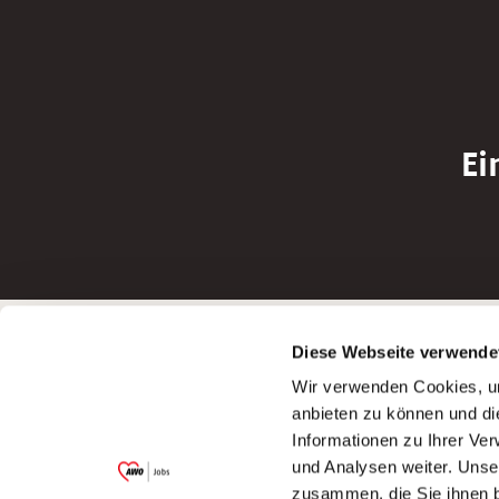
Ei
Betreiber der Webseite
Bewerbun
Diese Webseite verwende
Garitz Bewirtschaftungsbetriebe GmbH
Bewerbung a
Wir verwenden Cookies, um
Kantstraße 45a
Bewerbung a
anbieten zu können und di
97074 Würzburg
Bewerbung a
Informationen zu Ihrer Ve
(Ein Tochterunternehmen des AWO
Bewerbung a
und Analysen weiter. Unse
Bezirksverbandes Unterfranken e.V.)
zusammen, die Sie ihnen b