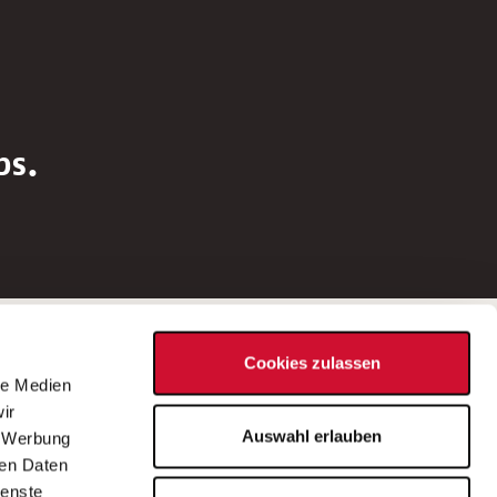
bs.
Social Media
Cookies zulassen
d
le Medien
rn
ir
Bei Fragen zu einer Stellenausschreibung
Auswahl erlauben
, Werbung
wenden Sie sich bitte an die*den in der
ren Daten
Stellenausschreibung genannte*n
ienste