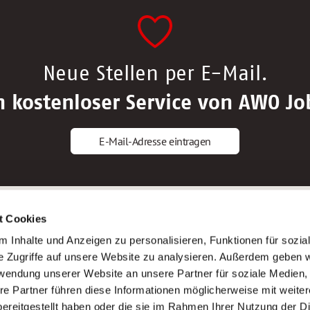
Neue Stellen per E-Mail.
n kostenloser Service von AWO Jo
E-Mail-Adresse eintragen
gstipps
Service
t Cookies
ls Altenpfleger*in
AWO Gliederungen nach Bundeslan
 Inhalte und Anzeigen zu personalisieren, Funktionen für sozia
ls Krankenpfleger*in
Stellenangebote nach Bundeslände
e Zugriffe auf unsere Website zu analysieren. Außerdem geben w
ls Altenpflegehelfer*in
Sitemap
rwendung unserer Website an unsere Partner für soziale Medien
ls Erzieher*in
Impressum
re Partner führen diese Informationen möglicherweise mit weite
Datenschutz
ereitgestellt haben oder die sie im Rahmen Ihrer Nutzung der D