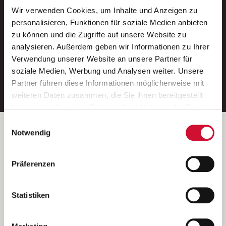
Wir verwenden Cookies, um Inhalte und Anzeigen zu
Neue Stellen per E-Mail.
personalisieren, Funktionen für soziale Medien anbieten
zu können und die Zugriffe auf unsere Website zu
Ein kostenloser Service von AWO
analysieren. Außerdem geben wir Informationen zu Ihrer
Jobs.
Verwendung unserer Website an unsere Partner für
soziale Medien, Werbung und Analysen weiter. Unsere
E-Mail-Adresse eintragen
Partner führen diese Informationen möglicherweise mit
weiteren Daten zusammen, die Sie ihnen bereitgestellt
haben oder die sie im Rahmen Ihrer Nutzung der Dienste
gesammelt haben.
Einwilligungsauswahl
Wenn Sie auf „Cookies zulassen“ klicken, so stimmen
Betreiber der Webseite
Notwendig
Sie der Speicherung sämtlicher Cookies zu. Sie können
Garitz Bewirtschaftungsbetriebe GmbH
Ihre Einwilligung selbstverständlich jederzeit widerrufen,
Kantstraße 45a
Präferenzen
indem Sie die Cookie-Einstellungen aufrufen und diese
97074 Würzburg
abändern. Weitere Informationen finden Sie in
(Ein Tochterunternehmen des AWO Bezirksverbandes Unterfranken
unserer
Datenschutzerklärung
.
Statistiken
e.V.)
Bitte senden Sie an diese Anschrift keine Bewerbungen.