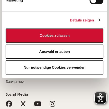
Marketing
Bewerbungstipps
Bewerbung als Altenpfleger*in
Details zeigen
Bewerbung als Krankenpfleger*in
Bewerbung als Altenpflegehelfer*in
Cookies zulassen
Bewerbung als Erzieher*in
Service
Auswahl erlauben
AWO Gliederungen nach Bundesland
Stellenangebote nach Bundesländern
Nur notwendige Cookies verwenden
Sitemap
Impressum
Datenschutz
Social Media