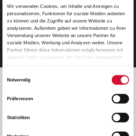
Wir verwenden Cookies, um Inhalte und Anzeigen zu
Neue Stellen per E-Mail.
personalisieren, Funktionen für soziale Medien anbieten
zu können und die Zugriffe auf unsere Website zu
Ein kostenloser Service von AWO
analysieren. Außerdem geben wir Informationen zu Ihrer
Jobs.
Verwendung unserer Website an unsere Partner für
soziale Medien, Werbung und Analysen weiter. Unsere
E-Mail-Adresse eintragen
Partner führen diese Informationen möglicherweise mit
weiteren Daten zusammen, die Sie ihnen bereitgestellt
haben oder die sie im Rahmen Ihrer Nutzung der Dienste
gesammelt haben.
Einwilligungsauswahl
Wenn Sie auf „Cookies zulassen“ klicken, so stimmen
Betreiber der Webseite
Notwendig
Sie der Speicherung sämtlicher Cookies zu. Sie können
Garitz Bewirtschaftungsbetriebe GmbH
Ihre Einwilligung selbstverständlich jederzeit widerrufen,
Kantstraße 45a
Präferenzen
indem Sie die Cookie-Einstellungen aufrufen und diese
97074 Würzburg
abändern. Weitere Informationen finden Sie in
(Ein Tochterunternehmen des AWO Bezirksverbandes Unterfranken
unserer
Datenschutzerklärung
.
Statistiken
e.V.)
Bitte senden Sie an diese Anschrift keine Bewerbungen.