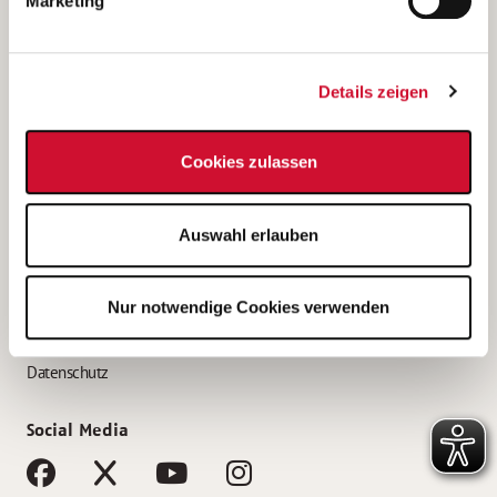
Marketing
Bewerbungstipps
Bewerbung als Altenpfleger*in
Details zeigen
Bewerbung als Krankenpfleger*in
Bewerbung als Altenpflegehelfer*in
Cookies zulassen
Bewerbung als Erzieher*in
Service
Auswahl erlauben
AWO Gliederungen nach Bundesland
Stellenangebote nach Bundesländern
Nur notwendige Cookies verwenden
Sitemap
Impressum
Datenschutz
Social Media