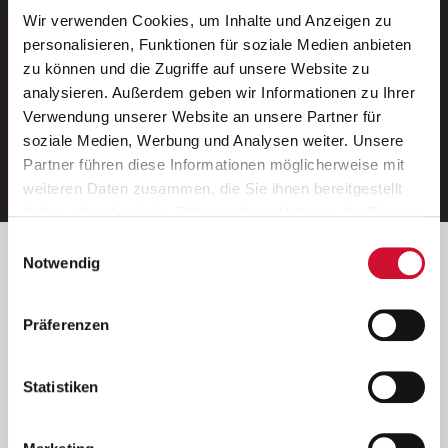
Wir verwenden Cookies, um Inhalte und Anzeigen zu
Neue Stellen per E-Mail.
personalisieren, Funktionen für soziale Medien anbieten
zu können und die Zugriffe auf unsere Website zu
Ein kostenloser Service von AWO
analysieren. Außerdem geben wir Informationen zu Ihrer
Jobs.
Verwendung unserer Website an unsere Partner für
soziale Medien, Werbung und Analysen weiter. Unsere
E-Mail-Adresse eintragen
Partner führen diese Informationen möglicherweise mit
weiteren Daten zusammen, die Sie ihnen bereitgestellt
haben oder die sie im Rahmen Ihrer Nutzung der Dienste
gesammelt haben.
Einwilligungsauswahl
Wenn Sie auf „Cookies zulassen“ klicken, so stimmen
Betreiber der Webseite
Notwendig
Sie der Speicherung sämtlicher Cookies zu. Sie können
Garitz Bewirtschaftungsbetriebe GmbH
Ihre Einwilligung selbstverständlich jederzeit widerrufen,
Kantstraße 45a
Präferenzen
indem Sie die Cookie-Einstellungen aufrufen und diese
97074 Würzburg
abändern. Weitere Informationen finden Sie in
(Ein Tochterunternehmen des AWO Bezirksverbandes Unterfranken
unserer
Datenschutzerklärung
.
Statistiken
e.V.)
Bitte senden Sie an diese Anschrift keine Bewerbungen.