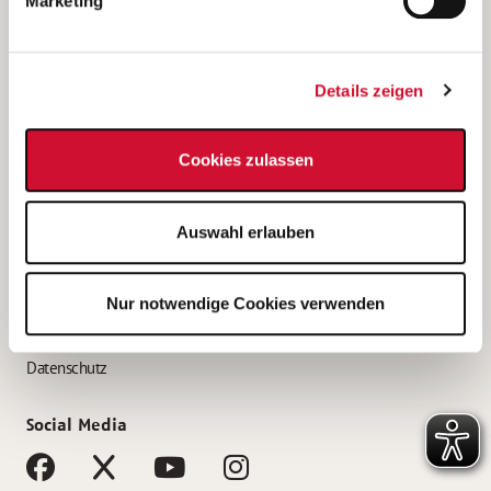
Marketing
Bewerbungstipps
Bewerbung als Altenpfleger*in
Details zeigen
Bewerbung als Krankenpfleger*in
Bewerbung als Altenpflegehelfer*in
Cookies zulassen
Bewerbung als Erzieher*in
Service
Auswahl erlauben
AWO Gliederungen nach Bundesland
Stellenangebote nach Bundesländern
Nur notwendige Cookies verwenden
Sitemap
Impressum
Datenschutz
Social Media