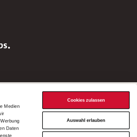
bs.
Social Media
Cookies zulassen
d
le Medien
rn
ir
Bei Fragen zu einer Stellenausschreibung
Auswahl erlauben
, Werbung
wenden Sie sich bitte an die*den in der
ren Daten
Stellenausschreibung genannte*n
ienste