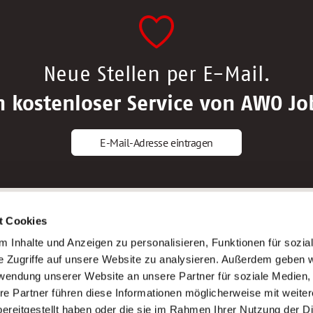
Neue Stellen per E-Mail.
n kostenloser Service von AWO Jo
E-Mail-Adresse eintragen
gstipps
Service
t Cookies
ls Altenpfleger*in
AWO Gliederungen nach Bundeslan
 Inhalte und Anzeigen zu personalisieren, Funktionen für sozia
ls Krankenpfleger*in
Stellenangebote nach Bundeslände
e Zugriffe auf unsere Website zu analysieren. Außerdem geben w
ls Altenpflegehelfer*in
Sitemap
rwendung unserer Website an unsere Partner für soziale Medien
ls Erzieher*in
Impressum
re Partner führen diese Informationen möglicherweise mit weite
Datenschutz
ereitgestellt haben oder die sie im Rahmen Ihrer Nutzung der D