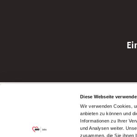
Ei
Betreiber der Webseite
Bewerbun
Diese Webseite verwende
Garitz Bewirtschaftungsbetriebe GmbH
Bewerbung a
Wir verwenden Cookies, um
Kantstraße 45a
Bewerbung a
anbieten zu können und di
97074 Würzburg
Bewerbung a
Informationen zu Ihrer Ve
(Ein Tochterunternehmen des AWO
Bewerbung a
und Analysen weiter. Unse
Bezirksverbandes Unterfranken e.V.)
zusammen, die Sie ihnen b