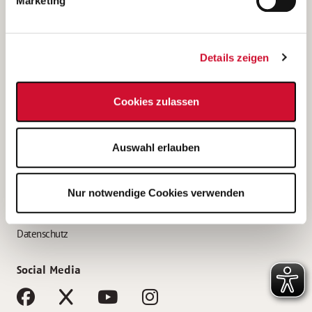
Marketing
Bewerbungstipps
Bewerbung als Altenpfleger*in
Details zeigen
Bewerbung als Krankenpfleger*in
Bewerbung als Altenpflegehelfer*in
Cookies zulassen
Bewerbung als Erzieher*in
Service
Auswahl erlauben
AWO Gliederungen nach Bundesland
Stellenangebote nach Bundesländern
Nur notwendige Cookies verwenden
Sitemap
Impressum
Datenschutz
Social Media