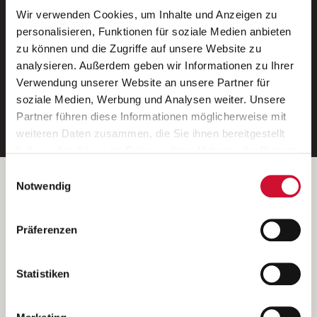
Wir verwenden Cookies, um Inhalte und Anzeigen zu
Neue Stellen per E-Mail.
personalisieren, Funktionen für soziale Medien anbieten
zu können und die Zugriffe auf unsere Website zu
Ein kostenloser Service von AWO
analysieren. Außerdem geben wir Informationen zu Ihrer
Jobs.
Verwendung unserer Website an unsere Partner für
soziale Medien, Werbung und Analysen weiter. Unsere
E-Mail-Adresse eintragen
Partner führen diese Informationen möglicherweise mit
weiteren Daten zusammen, die Sie ihnen bereitgestellt
haben oder die sie im Rahmen Ihrer Nutzung der Dienste
gesammelt haben.
Einwilligungsauswahl
Wenn Sie auf „Cookies zulassen“ klicken, so stimmen
Betreiber der Webseite
Notwendig
Sie der Speicherung sämtlicher Cookies zu. Sie können
Garitz Bewirtschaftungsbetriebe GmbH
Ihre Einwilligung selbstverständlich jederzeit widerrufen,
Kantstraße 45a
Präferenzen
indem Sie die Cookie-Einstellungen aufrufen und diese
97074 Würzburg
abändern. Weitere Informationen finden Sie in
(Ein Tochterunternehmen des AWO Bezirksverbandes Unterfranken
unserer
Datenschutzerklärung
.
Statistiken
e.V.)
Bitte senden Sie an diese Anschrift keine Bewerbungen.