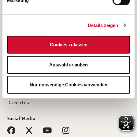
Marketing
Bewerbungstipps
Bewerbung als Altenpfleger*in
Details zeigen
Bewerbung als Krankenpfleger*in
Bewerbung als Altenpflegehelfer*in
Cookies zulassen
Bewerbung als Erzieher*in
Service
Auswahl erlauben
AWO Gliederungen nach Bundesland
Stellenangebote nach Bundesländern
Nur notwendige Cookies verwenden
Sitemap
Impressum
Datenschutz
Social Media