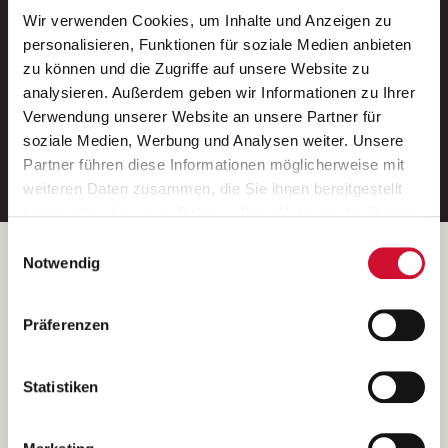
Wir verwenden Cookies, um Inhalte und Anzeigen zu
Neue Stellen per E-Mail.
personalisieren, Funktionen für soziale Medien anbieten
zu können und die Zugriffe auf unsere Website zu
Ein kostenloser Service von AWO
analysieren. Außerdem geben wir Informationen zu Ihrer
Jobs.
Verwendung unserer Website an unsere Partner für
soziale Medien, Werbung und Analysen weiter. Unsere
E-Mail-Adresse eintragen
Partner führen diese Informationen möglicherweise mit
weiteren Daten zusammen, die Sie ihnen bereitgestellt
haben oder die sie im Rahmen Ihrer Nutzung der Dienste
gesammelt haben.
Einwilligungsauswahl
Wenn Sie auf „Cookies zulassen“ klicken, so stimmen
Betreiber der Webseite
Notwendig
Sie der Speicherung sämtlicher Cookies zu. Sie können
Garitz Bewirtschaftungsbetriebe GmbH
Ihre Einwilligung selbstverständlich jederzeit widerrufen,
Kantstraße 45a
Präferenzen
indem Sie die Cookie-Einstellungen aufrufen und diese
97074 Würzburg
abändern. Weitere Informationen finden Sie in
(Ein Tochterunternehmen des AWO Bezirksverbandes Unterfranken
unserer
Datenschutzerklärung
.
Statistiken
e.V.)
Bitte senden Sie an diese Anschrift keine Bewerbungen.