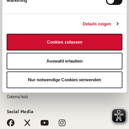
Marketing
Bewerbungstipps
Bewerbung als Altenpfleger*in
Details zeigen
Bewerbung als Krankenpfleger*in
Bewerbung als Altenpflegehelfer*in
Cookies zulassen
Bewerbung als Erzieher*in
Service
Auswahl erlauben
AWO Gliederungen nach Bundesland
Stellenangebote nach Bundesländern
Nur notwendige Cookies verwenden
Sitemap
Impressum
Datenschutz
Social Media