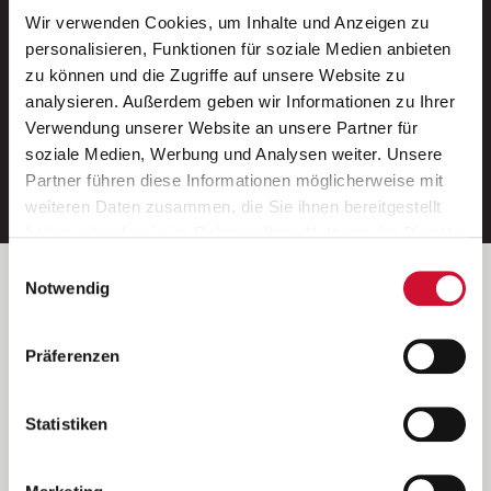
Wir verwenden Cookies, um Inhalte und Anzeigen zu
Neue Stellen per E-Mail.
personalisieren, Funktionen für soziale Medien anbieten
zu können und die Zugriffe auf unsere Website zu
Ein kostenloser Service von AWO
analysieren. Außerdem geben wir Informationen zu Ihrer
Jobs.
Verwendung unserer Website an unsere Partner für
soziale Medien, Werbung und Analysen weiter. Unsere
E-Mail-Adresse eintragen
Partner führen diese Informationen möglicherweise mit
weiteren Daten zusammen, die Sie ihnen bereitgestellt
haben oder die sie im Rahmen Ihrer Nutzung der Dienste
gesammelt haben.
Einwilligungsauswahl
Wenn Sie auf „Cookies zulassen“ klicken, so stimmen
Betreiber der Webseite
Notwendig
Sie der Speicherung sämtlicher Cookies zu. Sie können
Garitz Bewirtschaftungsbetriebe GmbH
Ihre Einwilligung selbstverständlich jederzeit widerrufen,
Kantstraße 45a
Präferenzen
indem Sie die Cookie-Einstellungen aufrufen und diese
97074 Würzburg
abändern. Weitere Informationen finden Sie in
(Ein Tochterunternehmen des AWO Bezirksverbandes Unterfranken
unserer
Datenschutzerklärung
.
Statistiken
e.V.)
Bitte senden Sie an diese Anschrift keine Bewerbungen.