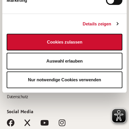
Marketing
Bewerbungstipps
Bewerbung als Altenpfleger*in
Details zeigen
Bewerbung als Krankenpfleger*in
Bewerbung als Altenpflegehelfer*in
Cookies zulassen
Bewerbung als Erzieher*in
Service
Auswahl erlauben
AWO Gliederungen nach Bundesland
Stellenangebote nach Bundesländern
Nur notwendige Cookies verwenden
Sitemap
Impressum
Datenschutz
Social Media