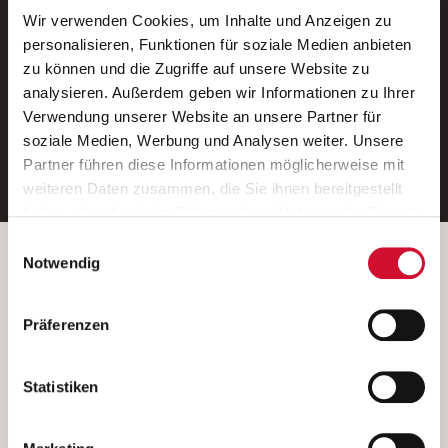
Wir verwenden Cookies, um Inhalte und Anzeigen zu
Neue Stellen per E-Mail.
personalisieren, Funktionen für soziale Medien anbieten
zu können und die Zugriffe auf unsere Website zu
Ein kostenloser Service von AWO
analysieren. Außerdem geben wir Informationen zu Ihrer
Jobs.
Verwendung unserer Website an unsere Partner für
soziale Medien, Werbung und Analysen weiter. Unsere
E-Mail-Adresse eintragen
Partner führen diese Informationen möglicherweise mit
weiteren Daten zusammen, die Sie ihnen bereitgestellt
haben oder die sie im Rahmen Ihrer Nutzung der Dienste
gesammelt haben.
Einwilligungsauswahl
Wenn Sie auf „Cookies zulassen“ klicken, so stimmen
Betreiber der Webseite
Notwendig
Sie der Speicherung sämtlicher Cookies zu. Sie können
Garitz Bewirtschaftungsbetriebe GmbH
Ihre Einwilligung selbstverständlich jederzeit widerrufen,
Kantstraße 45a
Präferenzen
indem Sie die Cookie-Einstellungen aufrufen und diese
97074 Würzburg
abändern. Weitere Informationen finden Sie in
(Ein Tochterunternehmen des AWO Bezirksverbandes Unterfranken
unserer
Datenschutzerklärung
.
Statistiken
e.V.)
Bitte senden Sie an diese Anschrift keine Bewerbungen.