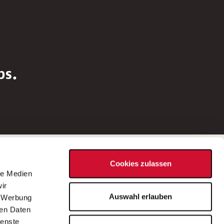
bs.
Social Media
Cookies zulassen
d
le Medien
rn
ir
Bei Fragen zu einer Stellenausschreibung
Auswahl erlauben
, Werbung
wenden Sie sich bitte an die*den in der
ren Daten
Stellenausschreibung genannte*n
ienste