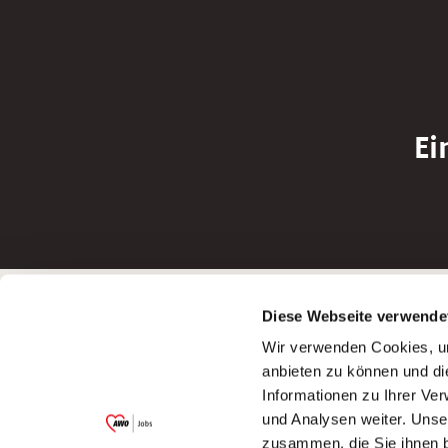
Ei
Betreiber der Webseite
Bewerbun
Diese Webseite verwende
Garitz Bewirtschaftungsbetriebe GmbH
Bewerbung a
Wir verwenden Cookies, um
Kantstraße 45a
Bewerbung a
anbieten zu können und di
97074 Würzburg
Bewerbung a
Informationen zu Ihrer Ve
(Ein Tochterunternehmen des AWO
Bewerbung a
und Analysen weiter. Unse
Bezirksverbandes Unterfranken e.V.)
zusammen, die Sie ihnen b