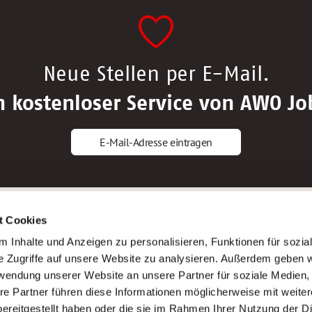
Neue Stellen per E-Mail.
n kostenloser Service von AWO Jo
E-Mail-Adresse eintragen
gstipps
Service
t Cookies
ls Altenpfleger*in
AWO Gliederungen nach Bundeslan
 Inhalte und Anzeigen zu personalisieren, Funktionen für sozia
ls Krankenpfleger*in
Stellenangebote nach Bundeslände
e Zugriffe auf unsere Website zu analysieren. Außerdem geben w
ls Altenpflegehelfer*in
Sitemap
rwendung unserer Website an unsere Partner für soziale Medien
ls Erzieher*in
Impressum
re Partner führen diese Informationen möglicherweise mit weite
Datenschutz
ereitgestellt haben oder die sie im Rahmen Ihrer Nutzung der D