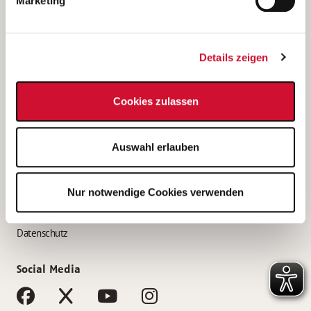
Marketing
Bewerbungstipps
Bewerbung als Altenpfleger*in
Details zeigen
Bewerbung als Krankenpfleger*in
Bewerbung als Altenpflegehelfer*in
Cookies zulassen
Bewerbung als Erzieher*in
Service
Auswahl erlauben
AWO Gliederungen nach Bundesland
Stellenangebote nach Bundesländern
Nur notwendige Cookies verwenden
Sitemap
Impressum
Datenschutz
Social Media