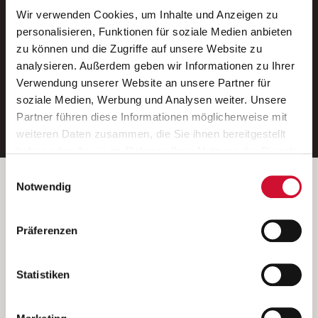
Wir verwenden Cookies, um Inhalte und Anzeigen zu
Neue Stellen per E-Mail.
personalisieren, Funktionen für soziale Medien anbieten
zu können und die Zugriffe auf unsere Website zu
Ein kostenloser Service von AWO
analysieren. Außerdem geben wir Informationen zu Ihrer
Jobs.
Verwendung unserer Website an unsere Partner für
soziale Medien, Werbung und Analysen weiter. Unsere
E-Mail-Adresse eintragen
Partner führen diese Informationen möglicherweise mit
weiteren Daten zusammen, die Sie ihnen bereitgestellt
haben oder die sie im Rahmen Ihrer Nutzung der Dienste
gesammelt haben.
Einwilligungsauswahl
Wenn Sie auf „Cookies zulassen“ klicken, so stimmen
Betreiber der Webseite
Notwendig
Sie der Speicherung sämtlicher Cookies zu. Sie können
Garitz Bewirtschaftungsbetriebe GmbH
Ihre Einwilligung selbstverständlich jederzeit widerrufen,
Kantstraße 45a
Präferenzen
indem Sie die Cookie-Einstellungen aufrufen und diese
97074 Würzburg
abändern. Weitere Informationen finden Sie in
(Ein Tochterunternehmen des AWO Bezirksverbandes Unterfranken
unserer
Datenschutzerklärung
.
Statistiken
e.V.)
Bitte senden Sie an diese Anschrift keine Bewerbungen.