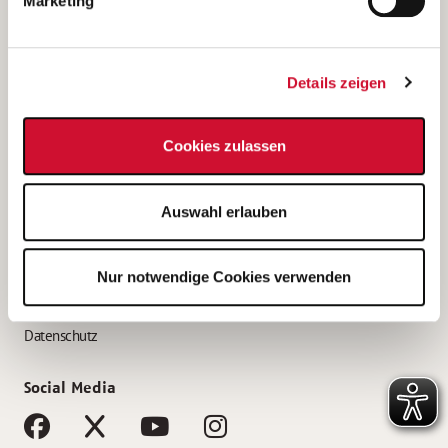
Marketing
Bewerbungstipps
Bewerbung als Altenpfleger*in
Details zeigen
Bewerbung als Krankenpfleger*in
Bewerbung als Altenpflegehelfer*in
Cookies zulassen
Bewerbung als Erzieher*in
Service
Auswahl erlauben
AWO Gliederungen nach Bundesland
Stellenangebote nach Bundesländern
Nur notwendige Cookies verwenden
Sitemap
Impressum
Datenschutz
Social Media