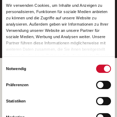
Wir verwenden Cookies, um Inhalte und Anzeigen zu
Neue Stellen per E-Mail.
personalisieren, Funktionen für soziale Medien anbieten
zu können und die Zugriffe auf unsere Website zu
Ein kostenloser Service von AWO
analysieren. Außerdem geben wir Informationen zu Ihrer
Jobs.
Verwendung unserer Website an unsere Partner für
soziale Medien, Werbung und Analysen weiter. Unsere
E-Mail-Adresse eintragen
Partner führen diese Informationen möglicherweise mit
weiteren Daten zusammen, die Sie ihnen bereitgestellt
haben oder die sie im Rahmen Ihrer Nutzung der Dienste
gesammelt haben.
Einwilligungsauswahl
Wenn Sie auf „Cookies zulassen“ klicken, so stimmen
Betreiber der Webseite
Notwendig
Sie der Speicherung sämtlicher Cookies zu. Sie können
Garitz Bewirtschaftungsbetriebe GmbH
Ihre Einwilligung selbstverständlich jederzeit widerrufen,
Kantstraße 45a
Präferenzen
indem Sie die Cookie-Einstellungen aufrufen und diese
97074 Würzburg
abändern. Weitere Informationen finden Sie in
(Ein Tochterunternehmen des AWO Bezirksverbandes Unterfranken
unserer
Datenschutzerklärung
.
Statistiken
e.V.)
Bitte senden Sie an diese Anschrift keine Bewerbungen.