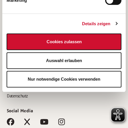
Marketing
Bewerbungstipps
Bewerbung als Altenpfleger*in
Details zeigen
Bewerbung als Krankenpfleger*in
Bewerbung als Altenpflegehelfer*in
Cookies zulassen
Bewerbung als Erzieher*in
Service
Auswahl erlauben
AWO Gliederungen nach Bundesland
Stellenangebote nach Bundesländern
Nur notwendige Cookies verwenden
Sitemap
Impressum
Datenschutz
Social Media