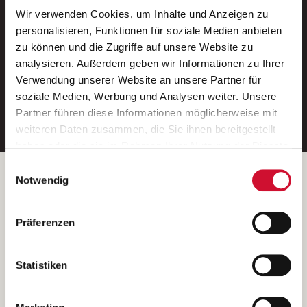
Wir verwenden Cookies, um Inhalte und Anzeigen zu
Neue Stellen per E-Mail.
personalisieren, Funktionen für soziale Medien anbieten
zu können und die Zugriffe auf unsere Website zu
Ein kostenloser Service von AWO
analysieren. Außerdem geben wir Informationen zu Ihrer
Jobs.
Verwendung unserer Website an unsere Partner für
soziale Medien, Werbung und Analysen weiter. Unsere
E-Mail-Adresse eintragen
Partner führen diese Informationen möglicherweise mit
weiteren Daten zusammen, die Sie ihnen bereitgestellt
haben oder die sie im Rahmen Ihrer Nutzung der Dienste
gesammelt haben.
Einwilligungsauswahl
Wenn Sie auf „Cookies zulassen“ klicken, so stimmen
Betreiber der Webseite
Notwendig
Sie der Speicherung sämtlicher Cookies zu. Sie können
Garitz Bewirtschaftungsbetriebe GmbH
Ihre Einwilligung selbstverständlich jederzeit widerrufen,
Kantstraße 45a
Präferenzen
indem Sie die Cookie-Einstellungen aufrufen und diese
97074 Würzburg
abändern. Weitere Informationen finden Sie in
(Ein Tochterunternehmen des AWO Bezirksverbandes Unterfranken
unserer
Datenschutzerklärung
.
Statistiken
e.V.)
Bitte senden Sie an diese Anschrift keine Bewerbungen.