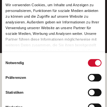
Wir verwenden Cookies, um Inhalte und Anzeigen zu
Neue Stellen per E-Mail.
personalisieren, Funktionen für soziale Medien anbieten
zu können und die Zugriffe auf unsere Website zu
Ein kostenloser Service von AWO
analysieren. Außerdem geben wir Informationen zu Ihrer
Jobs.
Verwendung unserer Website an unsere Partner für
soziale Medien, Werbung und Analysen weiter. Unsere
E-Mail-Adresse eintragen
Partner führen diese Informationen möglicherweise mit
weiteren Daten zusammen, die Sie ihnen bereitgestellt
haben oder die sie im Rahmen Ihrer Nutzung der Dienste
gesammelt haben.
Einwilligungsauswahl
Wenn Sie auf „Cookies zulassen“ klicken, so stimmen
Betreiber der Webseite
Notwendig
Sie der Speicherung sämtlicher Cookies zu. Sie können
Garitz Bewirtschaftungsbetriebe GmbH
Ihre Einwilligung selbstverständlich jederzeit widerrufen,
Kantstraße 45a
Präferenzen
indem Sie die Cookie-Einstellungen aufrufen und diese
97074 Würzburg
abändern. Weitere Informationen finden Sie in
(Ein Tochterunternehmen des AWO Bezirksverbandes Unterfranken
unserer
Datenschutzerklärung
.
Statistiken
e.V.)
Bitte senden Sie an diese Anschrift keine Bewerbungen.