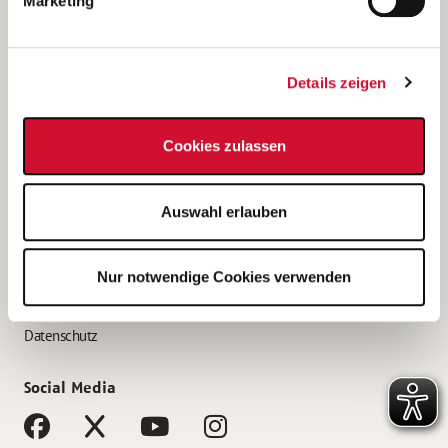
Marketing
Bewerbungstipps
Bewerbung als Altenpfleger*in
Details zeigen
Bewerbung als Krankenpfleger*in
Bewerbung als Altenpflegehelfer*in
Cookies zulassen
Bewerbung als Erzieher*in
Service
Auswahl erlauben
AWO Gliederungen nach Bundesland
Stellenangebote nach Bundesländern
Nur notwendige Cookies verwenden
Sitemap
Impressum
Datenschutz
Social Media