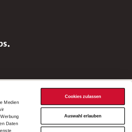
bs.
Social Media
Cookies zulassen
d
le Medien
rn
ir
Bei Fragen zu einer Stellenausschreibung
Auswahl erlauben
, Werbung
wenden Sie sich bitte an die*den in der
ren Daten
Stellenausschreibung genannte*n
ienste