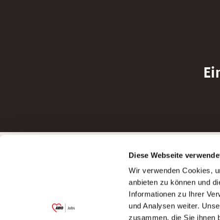
Ei
Betreiber der Webseite
Bewerbun
Diese Webseite verwende
Garitz Bewirtschaftungsbetriebe GmbH
Bewerbung a
Wir verwenden Cookies, um
Kantstraße 45a
Bewerbung a
anbieten zu können und di
97074 Würzburg
Bewerbung a
Informationen zu Ihrer Ve
(Ein Tochterunternehmen des AWO
Bewerbung a
und Analysen weiter. Unse
Bezirksverbandes Unterfranken e.V.)
zusammen, die Sie ihnen b