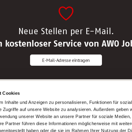
Neue Stellen per E-Mail.
n kostenloser Service von AWO Jo
E-Mail-Adresse eintragen
gstipps
Service
t Cookies
ls Altenpfleger*in
AWO Gliederungen nach Bundeslan
 Inhalte und Anzeigen zu personalisieren, Funktionen für sozia
ls Krankenpfleger*in
Stellenangebote nach Bundeslände
e Zugriffe auf unsere Website zu analysieren. Außerdem geben w
ls Altenpflegehelfer*in
Sitemap
rwendung unserer Website an unsere Partner für soziale Medien
ls Erzieher*in
Impressum
re Partner führen diese Informationen möglicherweise mit weite
Datenschutz
ereitgestellt haben oder die sie im Rahmen Ihrer Nutzung der D