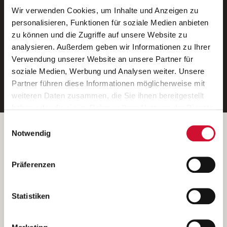
Wir verwenden Cookies, um Inhalte und Anzeigen zu
Neue Stellen per E-Mail.
personalisieren, Funktionen für soziale Medien anbieten
zu können und die Zugriffe auf unsere Website zu
Ein kostenloser Service von AWO
analysieren. Außerdem geben wir Informationen zu Ihrer
Jobs.
Verwendung unserer Website an unsere Partner für
soziale Medien, Werbung und Analysen weiter. Unsere
E-Mail-Adresse eintragen
Partner führen diese Informationen möglicherweise mit
weiteren Daten zusammen, die Sie ihnen bereitgestellt
haben oder die sie im Rahmen Ihrer Nutzung der Dienste
gesammelt haben.
Einwilligungsauswahl
Wenn Sie auf „Cookies zulassen“ klicken, so stimmen
Betreiber der Webseite
Notwendig
Sie der Speicherung sämtlicher Cookies zu. Sie können
Garitz Bewirtschaftungsbetriebe GmbH
Ihre Einwilligung selbstverständlich jederzeit widerrufen,
Kantstraße 45a
Präferenzen
indem Sie die Cookie-Einstellungen aufrufen und diese
97074 Würzburg
abändern. Weitere Informationen finden Sie in
(Ein Tochterunternehmen des AWO Bezirksverbandes Unterfranken
unserer
Datenschutzerklärung
.
Statistiken
e.V.)
Bitte senden Sie an diese Anschrift keine Bewerbungen.