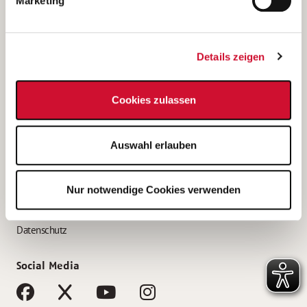
Marketing
Bewerbungstipps
Bewerbung als Altenpfleger*in
Details zeigen
Bewerbung als Krankenpfleger*in
Bewerbung als Altenpflegehelfer*in
Cookies zulassen
Bewerbung als Erzieher*in
Service
Auswahl erlauben
AWO Gliederungen nach Bundesland
Stellenangebote nach Bundesländern
Nur notwendige Cookies verwenden
Sitemap
Impressum
Datenschutz
Social Media