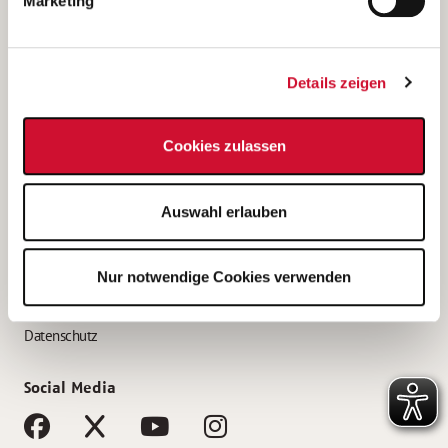
Marketing
Bewerbungstipps
Bewerbung als Altenpfleger*in
Details zeigen
Bewerbung als Krankenpfleger*in
Bewerbung als Altenpflegehelfer*in
Cookies zulassen
Bewerbung als Erzieher*in
Service
Auswahl erlauben
AWO Gliederungen nach Bundesland
Stellenangebote nach Bundesländern
Nur notwendige Cookies verwenden
Sitemap
Impressum
Datenschutz
Social Media