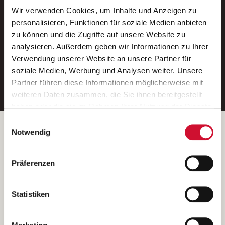
Wir verwenden Cookies, um Inhalte und Anzeigen zu
Neue Stellen per E-Mail.
personalisieren, Funktionen für soziale Medien anbieten
zu können und die Zugriffe auf unsere Website zu
Ein kostenloser Service von AWO
analysieren. Außerdem geben wir Informationen zu Ihrer
Jobs.
Verwendung unserer Website an unsere Partner für
soziale Medien, Werbung und Analysen weiter. Unsere
E-Mail-Adresse eintragen
Partner führen diese Informationen möglicherweise mit
weiteren Daten zusammen, die Sie ihnen bereitgestellt
haben oder die sie im Rahmen Ihrer Nutzung der Dienste
gesammelt haben.
Einwilligungsauswahl
Wenn Sie auf „Cookies zulassen“ klicken, so stimmen
Betreiber der Webseite
Notwendig
Sie der Speicherung sämtlicher Cookies zu. Sie können
Garitz Bewirtschaftungsbetriebe GmbH
Ihre Einwilligung selbstverständlich jederzeit widerrufen,
Kantstraße 45a
Präferenzen
indem Sie die Cookie-Einstellungen aufrufen und diese
97074 Würzburg
abändern. Weitere Informationen finden Sie in
(Ein Tochterunternehmen des AWO Bezirksverbandes Unterfranken
unserer
Datenschutzerklärung
.
Statistiken
e.V.)
Bitte senden Sie an diese Anschrift keine Bewerbungen.