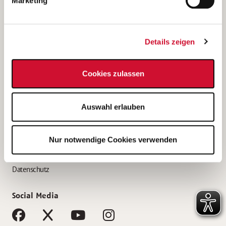
Marketing
Bewerbungstipps
Bewerbung als Altenpfleger*in
Details zeigen
Bewerbung als Krankenpfleger*in
Bewerbung als Altenpflegehelfer*in
Cookies zulassen
Bewerbung als Erzieher*in
Service
Auswahl erlauben
AWO Gliederungen nach Bundesland
Stellenangebote nach Bundesländern
Nur notwendige Cookies verwenden
Sitemap
Impressum
Datenschutz
Social Media