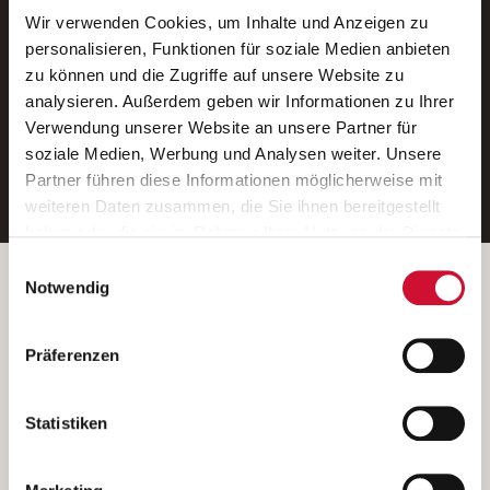
Wir verwenden Cookies, um Inhalte und Anzeigen zu
Neue Stellen per E-Mail.
personalisieren, Funktionen für soziale Medien anbieten
zu können und die Zugriffe auf unsere Website zu
Ein kostenloser Service von AWO
analysieren. Außerdem geben wir Informationen zu Ihrer
Jobs.
Verwendung unserer Website an unsere Partner für
soziale Medien, Werbung und Analysen weiter. Unsere
E-Mail-Adresse eintragen
Partner führen diese Informationen möglicherweise mit
weiteren Daten zusammen, die Sie ihnen bereitgestellt
haben oder die sie im Rahmen Ihrer Nutzung der Dienste
gesammelt haben.
Einwilligungsauswahl
Wenn Sie auf „Cookies zulassen“ klicken, so stimmen
Betreiber der Webseite
Notwendig
Sie der Speicherung sämtlicher Cookies zu. Sie können
Garitz Bewirtschaftungsbetriebe GmbH
Ihre Einwilligung selbstverständlich jederzeit widerrufen,
Kantstraße 45a
Präferenzen
indem Sie die Cookie-Einstellungen aufrufen und diese
97074 Würzburg
abändern. Weitere Informationen finden Sie in
(Ein Tochterunternehmen des AWO Bezirksverbandes Unterfranken
unserer
Datenschutzerklärung
.
Statistiken
e.V.)
Bitte senden Sie an diese Anschrift keine Bewerbungen.