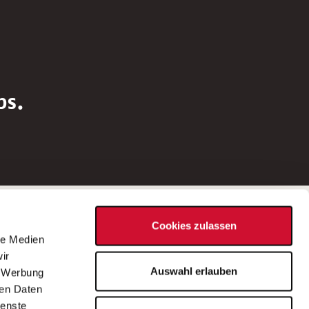
bs.
Social Media
Cookies zulassen
d
le Medien
rn
ir
Bei Fragen zu einer Stellenausschreibung
Auswahl erlauben
, Werbung
wenden Sie sich bitte an die*den in der
ren Daten
Stellenausschreibung genannte*n
ienste