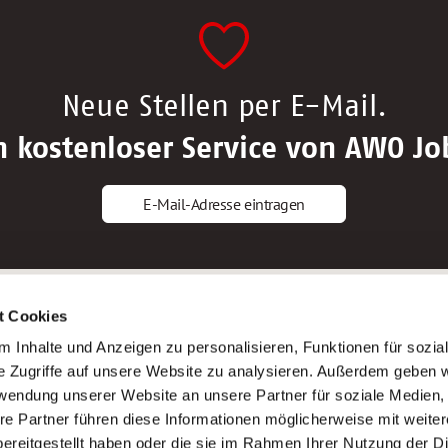
Neue Stellen per E-Mail.
n kostenloser Service von AWO Jo
E-Mail-Adresse eintragen
gstipps
Service
t Cookies
ls Altenpfleger*in
AWO Gliederungen nach Bundeslan
 Inhalte und Anzeigen zu personalisieren, Funktionen für sozia
ls Krankenpfleger*in
Stellenangebote nach Bundeslände
e Zugriffe auf unsere Website zu analysieren. Außerdem geben w
ls Altenpflegehelfer*in
Sitemap
rwendung unserer Website an unsere Partner für soziale Medien
ls Erzieher*in
Impressum
re Partner führen diese Informationen möglicherweise mit weite
Datenschutz
ereitgestellt haben oder die sie im Rahmen Ihrer Nutzung der D