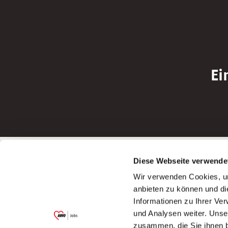
Ei
Betreiber der Webseite
Bewerbun
Diese Webseite verwende
Garitz Bewirtschaftungsbetriebe GmbH
Bewerbung a
Wir verwenden Cookies, um
Kantstraße 45a
Bewerbung a
anbieten zu können und di
97074 Würzburg
Bewerbung a
Informationen zu Ihrer Ve
(Ein Tochterunternehmen des AWO
Bewerbung a
und Analysen weiter. Unse
Bezirksverbandes Unterfranken e.V.)
zusammen, die Sie ihnen b