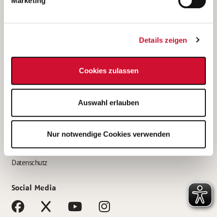
Marketing
Bewerbungstipps
Bewerbung als Altenpfleger*in
Details zeigen
Bewerbung als Krankenpfleger*in
Bewerbung als Altenpflegehelfer*in
Cookies zulassen
Bewerbung als Erzieher*in
Service
Auswahl erlauben
AWO Gliederungen nach Bundesland
Stellenangebote nach Bundesländern
Nur notwendige Cookies verwenden
Sitemap
Impressum
Datenschutz
Social Media