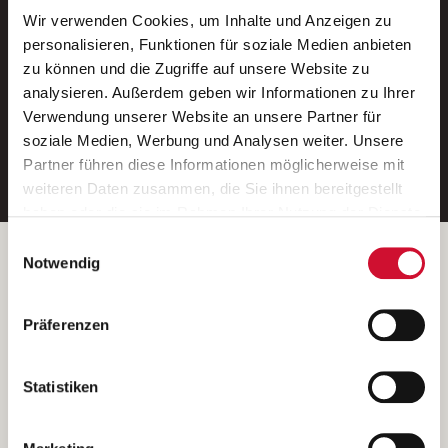
Wir verwenden Cookies, um Inhalte und Anzeigen zu
Neue Stellen per E-Mail.
personalisieren, Funktionen für soziale Medien anbieten
zu können und die Zugriffe auf unsere Website zu
Ein kostenloser Service von AWO
analysieren. Außerdem geben wir Informationen zu Ihrer
Jobs.
Verwendung unserer Website an unsere Partner für
soziale Medien, Werbung und Analysen weiter. Unsere
E-Mail-Adresse eintragen
Partner führen diese Informationen möglicherweise mit
weiteren Daten zusammen, die Sie ihnen bereitgestellt
haben oder die sie im Rahmen Ihrer Nutzung der Dienste
gesammelt haben.
Einwilligungsauswahl
Wenn Sie auf „Cookies zulassen“ klicken, so stimmen
Betreiber der Webseite
Notwendig
Sie der Speicherung sämtlicher Cookies zu. Sie können
Garitz Bewirtschaftungsbetriebe GmbH
Ihre Einwilligung selbstverständlich jederzeit widerrufen,
Kantstraße 45a
Präferenzen
indem Sie die Cookie-Einstellungen aufrufen und diese
97074 Würzburg
abändern. Weitere Informationen finden Sie in
(Ein Tochterunternehmen des AWO Bezirksverbandes Unterfranken
unserer
Datenschutzerklärung
.
Statistiken
e.V.)
Bitte senden Sie an diese Anschrift keine Bewerbungen.